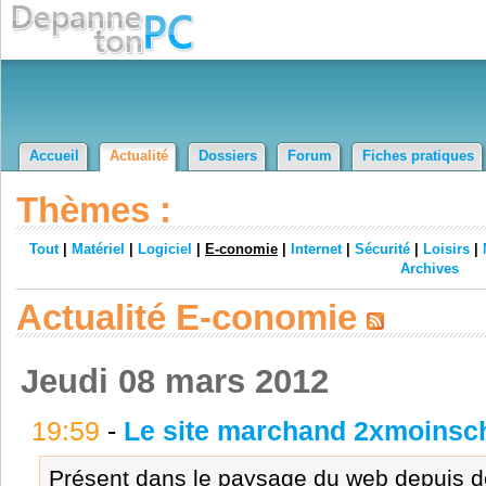
Accueil
Actualité
Dossiers
Forum
Fiches pratiques
Thèmes :
Tout
|
Matériel
|
Logiciel
|
E-conomie
|
Internet
|
Sécurité
|
Loisirs
|
Archives
Actualité E-conomie
Jeudi 08 mars 2012
19:59
-
Le site marchand 2xmoinsch
Présent dans le paysage du web depuis dé