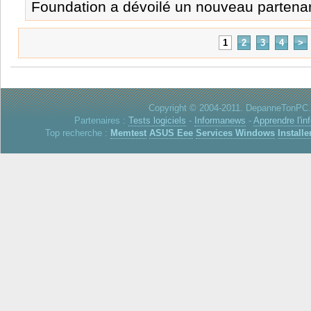
Foundation a dévoilé un nouveau partenari
1
2
3
4
>
Copyright © 2004-2011. DepanneTonPC. 
Partenaires :
Tests logiciels
-
Informanews
-
Apprendre l'in
Top recherche :
Memtest
ASUS Eee
Services Windows
Installe