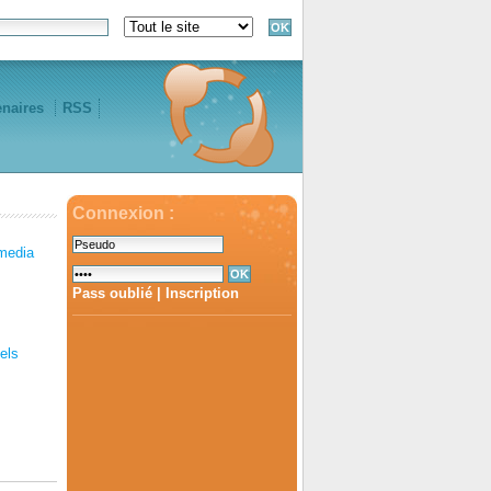
enaires
RSS
Connexion :
media
Pass oublié
|
Inscription
iels