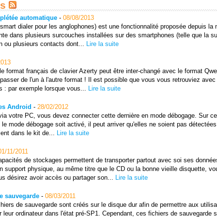
es
mplétée automatique
-
08/08/2013
mart dialer pour les anglophones) est une fonctionnalité proposée depuis la
sente dans plusieurs surcouches installées sur des smartphones (telle que la 
 ou plusieurs contacts dont...
Lire la suite
2013
le format français de clavier Azerty peut être inter-changé avec le format Qwe
asser de l'un à l'autre format ! Il est possible que vous vous retrouviez avec
s : par exemple lorsque vous...
Lire la suite
tes Android
-
28/02/2012
e via votre PC, vous devez connecter cette dernière en mode débogage. Sur ce
le mode débogage soit activé, il peut arriver qu'elles ne soient pas détectées
nt dans le kit de...
Lire la suite
01/11/2011
capacités de stockages permettent de transporter partout avec soi ses donnée
n support physique, au même titre que le CD ou la bonne vieille disquette, vo
us désirez avoir accès ou partager son...
Lire la suite
de sauvegarde
-
08/03/2011
ichiers de sauvegarde sont créés sur le disque dur afin de permettre aux utilis
er leur ordinateur dans l'état pré-SP1. Cependant, ces fichiers de sauvegarde 