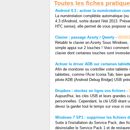
Toutes les fiches pratiqu
Android 4.3 : activer la numérotation co
La numérotation complétée automatique (ou s
4.3 d'Android, sortie durant l'été 2013. Pré
HTC sense), elle permet de vous proposer un
Clavier : passage Azerty / Qwerty
-
05/03/
Rétablir le clavier en Azerty Sous Windows, 
simple appui sur 2 touches ! Voici comment p
clavier dont certaines touches sont inversée
Activer le driver ADB sur certaines tablet
Afin de monitorer ou contrôler votre tablett
tablettes, comme l'Acer Iconia Tab, bien que 
pilote ADB (Android Debug Bridge) USB prése
Dropbox : stockez en ligne vos fichiers
-
Aujourd'hui, les clés USB et leurs grandes 
personnelles. Cependant, la clé USB étant u
devez la garder tout le temps sur vous si vo
Windows 7 SP1 : supprimer les fichiers 
Suite à l'installation du Service Pack, des f
désinstaller le Service Pack 1 et de restaur