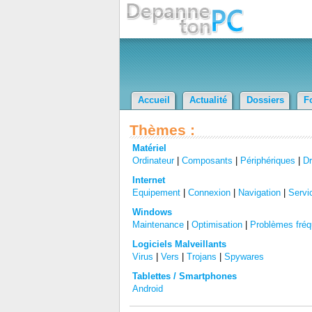
Accueil
Actualité
Dossiers
F
Thèmes :
Matériel
Ordinateur
|
Composants
|
Périphériques
|
Dr
Internet
Equipement
|
Connexion
|
Navigation
|
Servi
Windows
Maintenance
|
Optimisation
|
Problèmes fréq
Logiciels Malveillants
Virus
|
Vers
|
Trojans
|
Spywares
Tablettes / Smartphones
Android