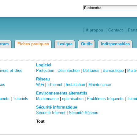
A propos
Contact
Part
orum
Fiches pratiques
Lexique
Outils
Indispensables
Logiciel
ivers et Bios
Protection
|
Désinfection
|
Utilitaires
|
Bureautique
|
Multi
Réseau
ces
WiFi
|
Ethernet
|
Installation
|
Maintenance
Environnements alternatifs
uents
|
Tutoriels
Maintenance
|
optimisation
|
Problèmes fréquents
|
Tutor
Sécurité informatique
Sécurité Internet
|
Sécurité Réseau
Tout