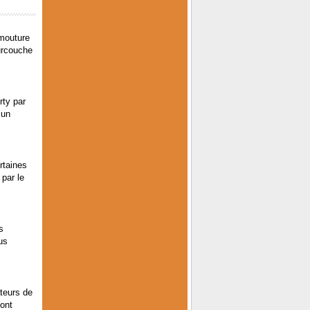
 mouture
surcouche
rty par
 un
rtaines
 par le
s
us
ateurs de
sont