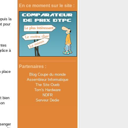
En ce moment sur le site :
puis la
nt pour
ntes
grâce à
Partenaires :
n place
Blog Coupe du monde
Assembleur Informatique
The Site Oueb
Tom's Hardware
NDFR
t bien
Serveur Dedie
son
ssenger