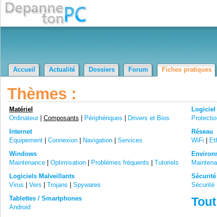
Accueil
Actualité
Dossiers
Forum
Fiches pratiques
Thèmes :
Matériel
Logiciel
Ordinateur
|
Composants
|
Périphériques
|
Drivers et Bios
Protecti
Internet
Réseau
Equipement
|
Connexion
|
Navigation
|
Services
WiFi
|
Et
Windows
Environn
Maintenance
|
Optimisation
|
Problèmes fréquents
|
Tutoriels
Mainten
Logiciels Malveillants
Sécurité
Virus
|
Vers
|
Trojans
|
Spywares
Sécurité 
Tablettes / Smartphones
Tout
Android