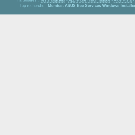
Partenaires :
Tests logiciels
-
Apprendre l'informatique
-
Aide Vista
Top recherche :
Memtest
ASUS Eee
Services Windows
Installe