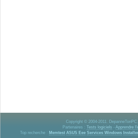
Copyright © 2004-2011. DepanneTonPC. 
Partenaires :
Tests logiciels
-
Apprendre l'
Top recherche :
Memtest
ASUS Eee
Services Windows
Installe