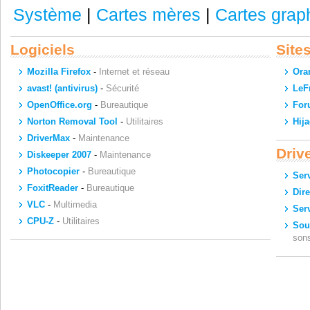
Système
|
Cartes mères
|
Cartes grap
Logiciels
Site
Mozilla Firefox
-
Internet et réseau
Ora
avast! (antivirus)
-
Sécurité
LeFr
OpenOffice.org
-
Bureautique
For
Norton Removal Tool
-
Utilitaires
Hij
DriverMax
-
Maintenance
Driv
Diskeeper 2007
-
Maintenance
Photocopier
-
Bureautique
Ser
FoxitReader
-
Bureautique
Dir
VLC
-
Multimedia
Ser
CPU-Z
-
Utilitaires
Sou
son