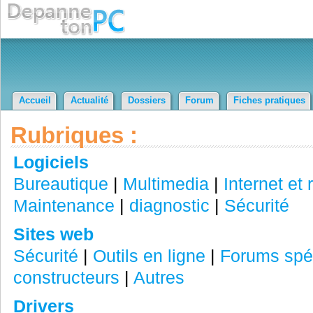
Accueil
Actualité
Dossiers
Forum
Fiches pratiques
Rubriques :
Logiciels
Bureautique
|
Multimedia
|
Internet et
Maintenance
|
diagnostic
|
Sécurité
Sites web
Sécurité
|
Outils en ligne
|
Forums spéc
constructeurs
|
Autres
Drivers