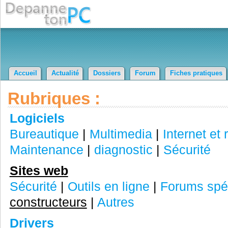
Accueil
Actualité
Dossiers
Forum
Fiches pratiques
Rubriques :
Logiciels
Bureautique
|
Multimedia
|
Internet et
Maintenance
|
diagnostic
|
Sécurité
Sites web
Sécurité
|
Outils en ligne
|
Forums spéc
constructeurs
|
Autres
Drivers