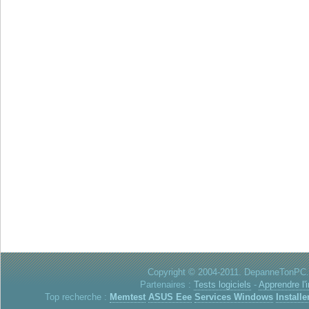
Copyright © 2004-2011. DepanneTonPC. 
Partenaires :
Tests logiciels
-
Apprendre l'
Top recherche :
Memtest
ASUS Eee
Services Windows
Installe