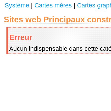
Système
|
Cartes mères
|
Cartes grap
Sites web Principaux const
Erreur
Aucun indispensable dans cette caté