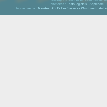
Partenaires :
Tests logiciels
-
Apprendre l'
Top recherche :
Memtest
ASUS Eee
Services Windows
Installe