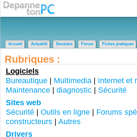
Accueil
Actualité
Dossiers
Forum
Fiches pratiques
Rubriques :
Logiciels
Bureautique
|
Multimedia
|
Internet et
Maintenance
|
diagnostic
|
Sécurité
Sites web
Sécurité
|
Outils en ligne
|
Forums spéc
constructeurs
|
Autres
Drivers