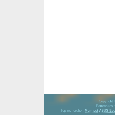
Copyright 
Partenaires 
Top recherche :
Memtest
ASUS Ee