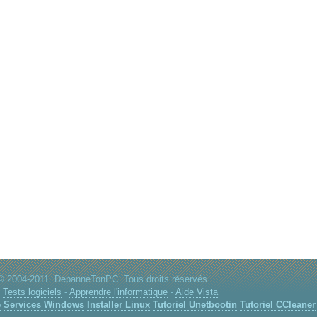
© 2004-2011. DepanneTonPC. Tous droits réservés.
:
Tests logiciels
-
Apprendre l'informatique
-
Aide Vista
e
Services Windows
Installer Linux
Tutoriel Unetbootin
Tutoriel CCleaner