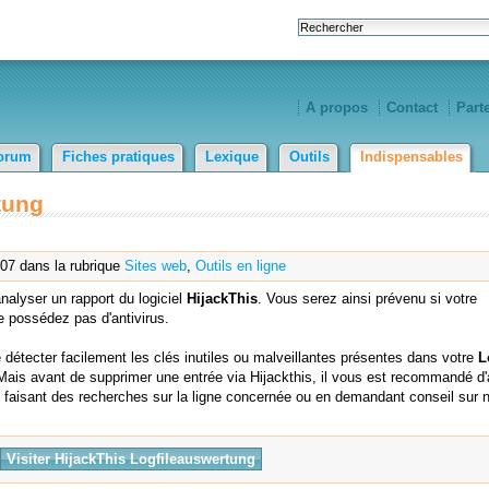
A propos
Contact
Part
orum
Fiches pratiques
Lexique
Outils
Indispensables
tung
007 dans la rubrique
Sites web
,
Outils en ligne
nalyser un rapport du logiciel
HijackThis
. Vous serez ainsi prévenu si votre
e possédez pas d'antivirus.
 détecter facilement les clés inutiles ou malveillantes présentes dans votre
L
Mais avant de supprimer une entrée via Hijackthis, il vous est recommandé d'a
faisant des recherches sur la ligne concernée ou en demandant conseil sur n
Visiter HijackThis Logfileauswertung