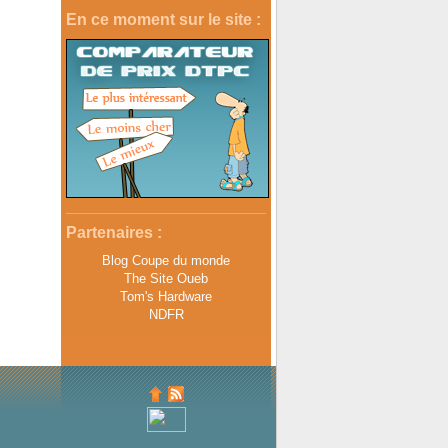
En ce moment sur le site :
Partenaires :
Blog Coupe du monde
The Site Oueb
Tom's Hardware
NDFR