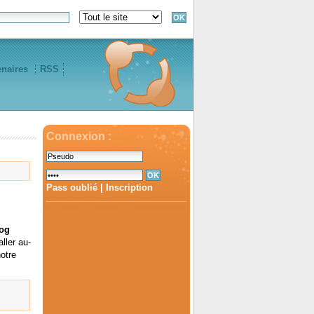
enaires
RSS
Connexion :
Pass oublié
|
Inscription
og
ller au-
otre