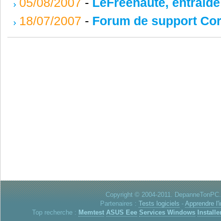
05/08/2007
-
LeFreenaute, entraide
18/07/2007
-
Forum de support Cor
Copyright © 2004-2011. DepanneTonPC. 
Partenaires :
Tests logiciels
-
Apprendre l'
Top recherche :
Memtest
ASUS Eee
Services Windows
Installe