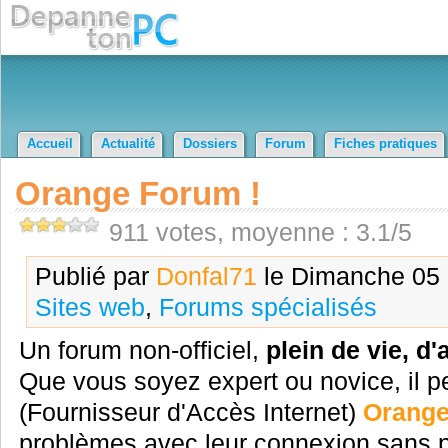
Accueil
Actualité
Dossiers
Forum
Fiches pratiques
Orange Forum !
911 votes, moyenne : 3.1/5
Publié par
Donfal71
le Dimanche 05 a
Sites web
,
Forums spécialisés
Un forum non-officiel,
plein de vie, d
Que vous soyez expert ou novice, il 
(Fournisseur d'Accès Internet)
Orang
problèmes avec leur connexion sans p