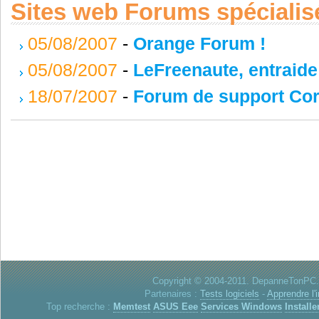
Sites web Forums spécialis
05/08/2007
-
Orange Forum !
05/08/2007
-
LeFreenaute, entraide
18/07/2007
-
Forum de support Cor
Copyright © 2004-2011. DepanneTonPC. 
Partenaires :
Tests logiciels
-
Apprendre l'
Top recherche :
Memtest
ASUS Eee
Services Windows
Installe