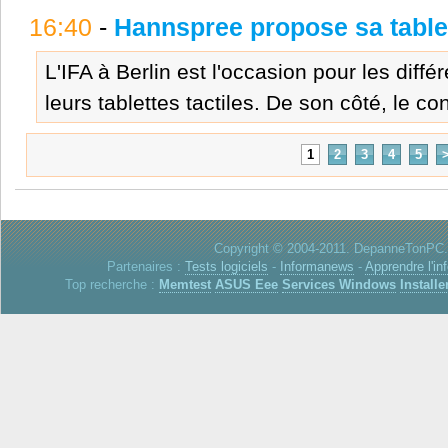
16:40
-
Hannspree propose sa table
L'IFA à Berlin est l'occasion pour les diff
leurs tablettes tactiles. De son côté, le con
1
2
3
4
5
Copyright © 2004-2011. DepanneTonPC. 
Partenaires :
Tests logiciels
-
Informanews
-
Apprendre l'in
Top recherche :
Memtest
ASUS Eee
Services Windows
Installe