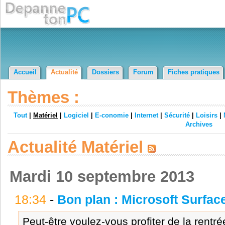
Accueil
Actualité
Dossiers
Forum
Fiches pratiques
Thèmes :
Tout
|
Matériel
|
Logiciel
|
E-conomie
|
Internet
|
Sécurité
|
Loisirs
|
Archives
Actualité Matériel
Mardi 10 septembre 2013
18:34
-
Bon plan : Microsoft Surfac
Peut-être voulez-vous profiter de la rentr