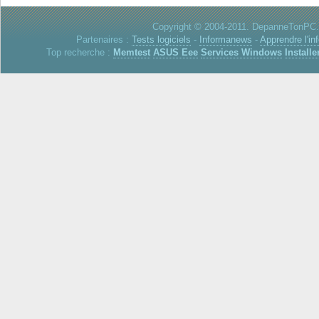
Copyright © 2004-2011. DepanneTonPC. 
Partenaires :
Tests logiciels
-
Informanews
-
Apprendre l'in
Top recherche :
Memtest
ASUS Eee
Services Windows
Installe