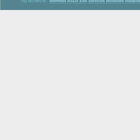
Top recherche :
Memtest
ASUS Eee
Services Windows
Installe