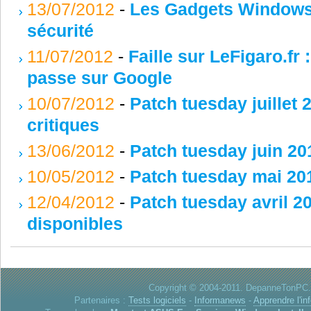
13/07/2012
-
Les Gadgets Windows v
sécurité
11/07/2012
-
Faille sur LeFigaro.fr 
passe sur Google
10/07/2012
-
Patch tuesday juillet 
critiques
13/06/2012
-
Patch tuesday juin 201
10/05/2012
-
Patch tuesday mai 2012
12/04/2012
-
Patch tuesday avril 20
disponibles
Copyright © 2004-2011. DepanneTonPC. 
Partenaires :
Tests logiciels
-
Informanews
-
Apprendre l'in