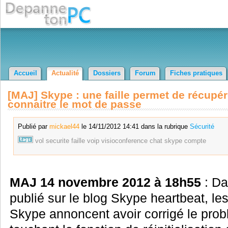
Accueil
Actualité
Dossiers
Forum
Fiches pratiques
[MAJ] Skype : une faille permet de récupér
connaitre le mot de passe
Publié par
mickael44
le 14/11/2012 14:41 dans la rubrique
Sécurité
vol
securite
faille
voip
visioconference
chat
skype
compte
MAJ 14 novembre 2012 à 18h55
: D
publié sur le blog Skype heartbeat, le
Skype annoncent avoir corrigé le prob