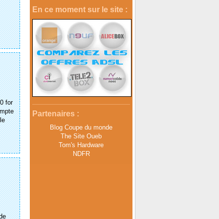
En ce moment sur le site :
0 for
ompte
Partenaires :
le
Blog Coupe du monde
The Site Oueb
Tom's Hardware
NDFR
 de