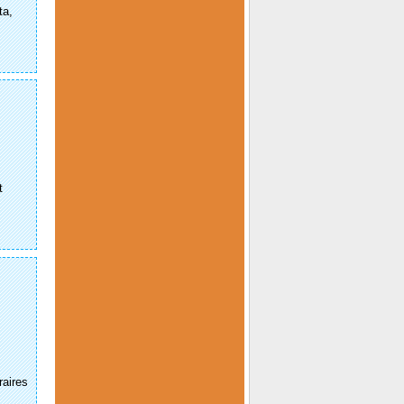
ta,
t
e
raires