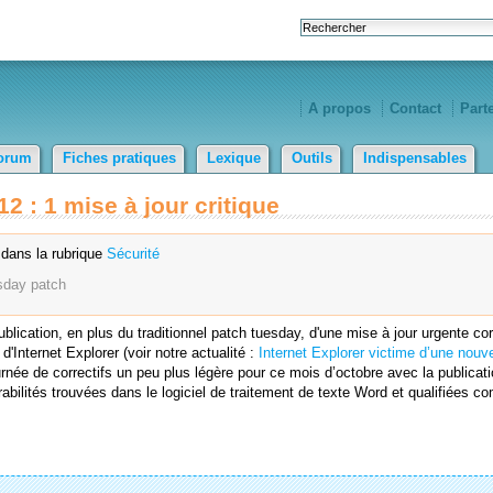
A propos
Contact
Part
orum
Fiches pratiques
Lexique
Outils
Indispensables
2 : 1 mise à jour critique
dans la rubrique
Sécurité
sday
patch
lication, en plus du traditionnel patch tuesday, d'une mise à jour urgente cor
d'Internet Explorer (voir notre actualité :
Internet Explorer victime d’une nouvel
rnée de correctifs un peu plus légère pour ce mois d’octobre avec la publicat
rabilités trouvées dans le logiciel de traitement de texte Word et qualifiées 