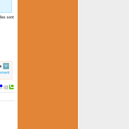
lles sont
e
>
gement