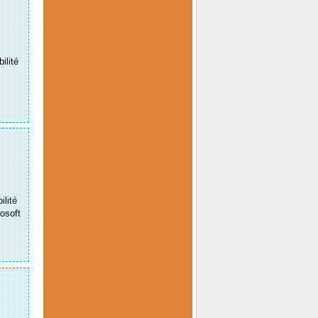
ilité
ilité
rosoft