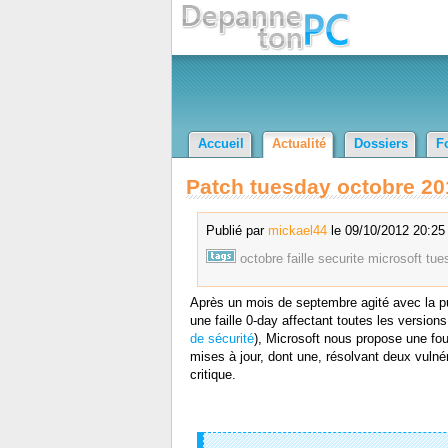
Accueil
Actualité
Dossiers
F
Patch tuesday octobre 201
Publié par
mickael44
le 09/10/2012 20:25 
octobre
faille
securite
microsoft
tue
Après un mois de septembre agité avec la pub
une faille 0-day affectant toutes les versions 
de sécurité
), Microsoft nous propose une fou
mises à jour, dont une, résolvant deux vulné
critique.