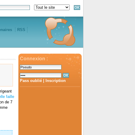
enaires
RSS
Connexion :
Pass oublié
|
Inscription
rigeant
le faille
ion de 7
comme