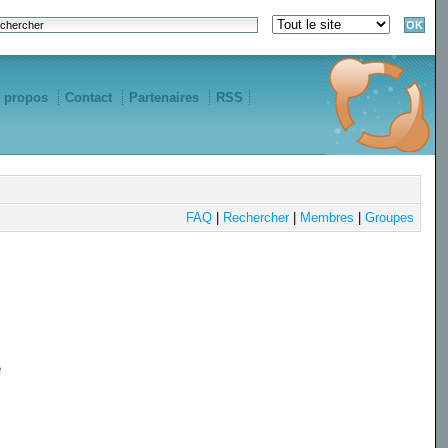
 propos
Contact
Partenaires
RSS
FAQ
|
Rechercher
|
Membres
|
Groupes
e