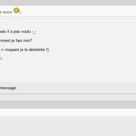
ui aussi
)
is il a pas voulu -_-
omment je fais moi?
> mspaint je le déshérite !)
 !
message: