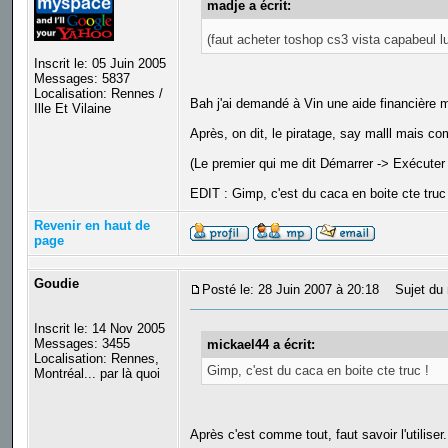
madje a écrit:
(faut acheter toshop cs3 vista capabeul l
Inscrit le: 05 Juin 2005
Messages: 5837
Localisation: Rennes /
Bah j'ai demandé à Vin une aide financière ma
Ille Et Vilaine
Après, on dit, le piratage, say malll mais c
(Le premier qui me dit Démarrer -> Exécuter -
EDIT : Gimp, c'est du caca en boite cte truc
Revenir en haut de
page
Goudie
Posté le: 28 Juin 2007 à 20:18
Sujet du 
Inscrit le: 14 Nov 2005
Messages: 3455
mickael44 a écrit:
Localisation: Rennes,
Gimp, c'est du caca en boite cte truc !
Montréal... par là quoi
Après c'est comme tout, faut savoir l'utiliser.