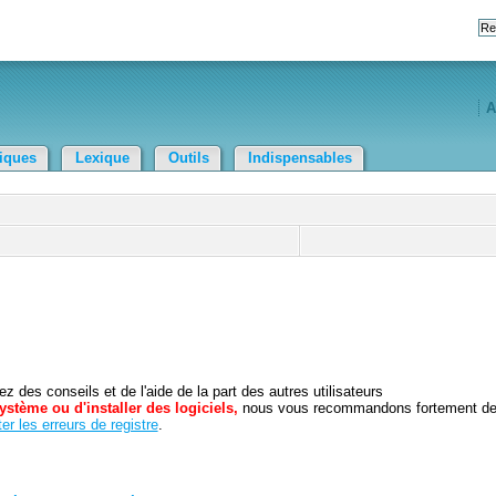
A
tiques
Lexique
Outils
Indispensables
 des conseils et de l'aide de la part des autres utilisateurs
ystème ou d'installer des logiciels,
nous vous recommandons fortement d
er les erreurs de registre
.