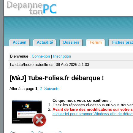
Accueil
Actualité
Dossiers
Forum
Fiches pra
Bienvenue :
Connexion
|
Inscription
La date/heure actuelle est 08 Aoû 2026 à 1:03
[MàJ] Tube-Folies.fr débarque !
Aller à la page
1
,
2
Suivante
Ce que nous vous conseillons :
Lisez les réponses ci-dessous où vous trouverez
Avant de faire des modifications sur votre s
cliquer ici pour scanner Windows afin de détect