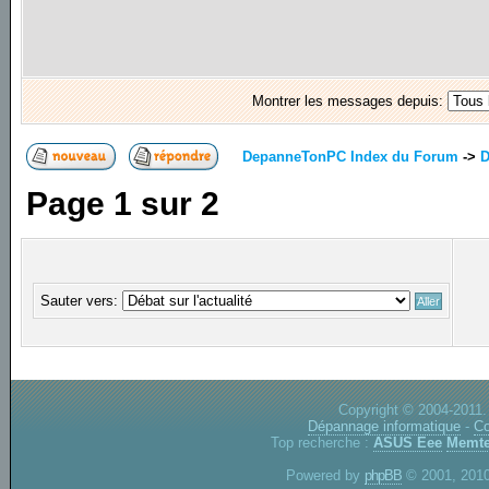
Montrer les messages depuis:
DepanneTonPC Index du Forum
->
D
Page
1
sur
2
Sauter vers:
Copyright © 2004-2011.
Dépannage informatique
-
Co
Top recherche :
ASUS Eee
Memte
Powered by
phpBB
© 2001, 2010