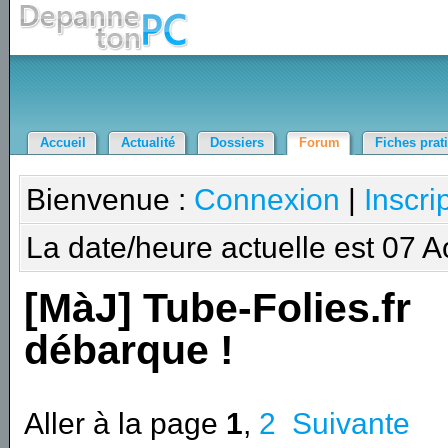
Accueil
Actualité
Dossiers
Forum
Fiches prat
Bienvenue :
Connexion
|
Inscri
La date/heure actuelle est 07 
[MàJ] Tube-Folies.fr
débarque !
Aller à la page
1
,
2
Suivante