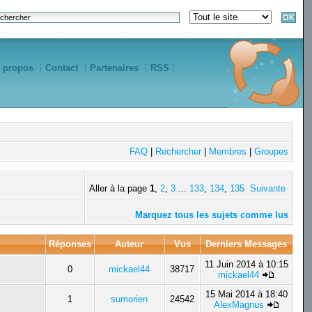
 propos
Contact
Partenaires
RSS
FAQ
|
Rechercher
|
Membres
|
Groupes
Aller à la page
1
,
2
,
3
...
133
,
134
,
135
Suivante
Marquez tous les sujets comme lus
Réponses
Auteur
Vus
Derniers Messages
11 Juin 2014 à 10:15
0
mickael44
38717
mickael44
15 Mai 2014 à 18:40
1
sumorien
24542
AlexMagnus