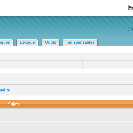
A
tiques
Lexique
Outils
Indispensables
ualité
Sujets