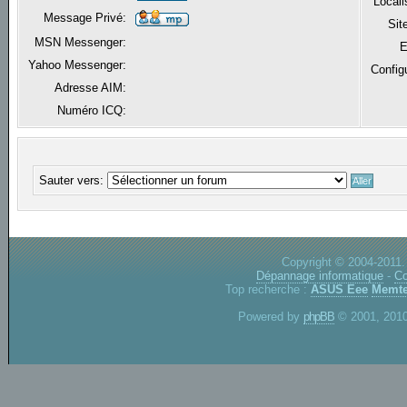
Locali
Message Privé:
Sit
MSN Messenger:
E
Yahoo Messenger:
Config
Adresse AIM:
Numéro ICQ:
Sauter vers:
Copyright © 2004-2011.
Dépannage informatique
-
Co
Top recherche :
ASUS Eee
Memte
Powered by
phpBB
© 2001, 2010