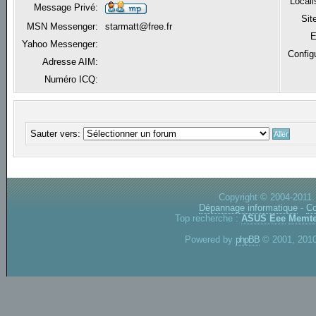
Locali
Message Privé:
Sit
MSN Messenger:
starmatt@free.fr
E
Yahoo Messenger:
Config
Adresse AIM:
Numéro ICQ:
Sauter vers:
Copyright © 2004-2011.
Dépannage informatique
-
Co
Top recherche :
ASUS Eee
Memte
Powered by
phpBB
© 2001, 2010