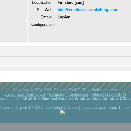
Localisation:
Finistere [sud]
Site Web:
http://xx-ptitcake-xx.skyblog.com
Emploi:
Lycéen
Configuration:
Copyright © 2004-2011. DepanneTonPC. Tous droits réservés.
Dépannage informatique
-
Comparatif camescope
-
Munci (asso prof.IT)
p recherche :
ASUS Eee
Memtest
Services Windows
Installer Linux
CClea
Powered by
phpBB
© 2001, 2010 phpBB Group | Traduction par :
phpBB-fr.co