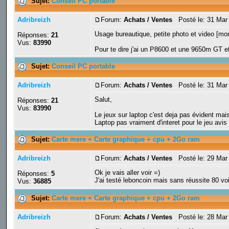
Sujet:
Conseil PC portable
Adribreizh
Forum:
Achats / Ventes
Posté le: 31 Mar
Usage bureautique, petite photo et video [mon
Réponses:
21
Vus:
83990
Pour te dire j'ai un P8600 et une 9650m GT et 
Sujet:
Conseil PC portable
Adribreizh
Forum:
Achats / Ventes
Posté le: 31 Mar
Salut,
Réponses:
21
Vus:
83990
Le jeux sur laptop c'est deja pas évident mais
Laptop pas vraiment d'interet pour le jeu avis
Sujet:
Carte mere + Carte graphique + cpu + 2Go ram
Adribreizh
Forum:
Achats / Ventes
Posté le: 29 Mar
Ok je vais aller voir =)
Réponses:
5
J'ai testé leboncoin mais sans réussite 80 voi
Vus:
36885
Sujet:
Carte mere + Carte graphique + cpu + 2Go ram
Adribreizh
Forum:
Achats / Ventes
Posté le: 28 Mar