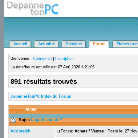
Accueil
Actualité
Dossiers
Forum
Fiches pra
Bienvenue :
Connexion
|
Inscription
La date/heure actuelle est 07 Aoû 2026 à 21:06
891 résultats trouvés
DepanneTonPC Index du Forum
Auteur
Sujet:
Lequel choisir ?
Adribreizh
Forum:
Achats / Ventes
Posté le: 27 Nov