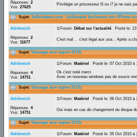
Réponses:
2
Privilégie un processeur i5 ou i7 je ne sais 
Vus:
27625
Sujet:
Jailbreakme.com : jailbreaker facilement son iPhone ou
Adribreizh
Forum:
Débat sur l'actualité
Posté le: 13
Réponses:
2
C'est mal ... c'est légal aux usa... Après a cha
Vus:
11677
Sujet:
Tatouage acer aspire 5715z
Adribreizh
Forum:
Matériel
Posté le: 07 Oct 2010 à 
Ok c'est noté merci
Réponses:
4
Avec un nouveau windows pas de soucis non pl
Vus:
14751
Sujet:
Tatouage acer aspire 5715z
Adribreizh
Forum:
Matériel
Posté le: 06 Oct 2010 à 
Réponses:
4
Oui mais en cas de changement du disque du
Vus:
14751
Sujet:
Tatouage acer aspire 5715z
Adribreizh
Forum:
Matériel
Posté le: 05 Oct 2010 à 