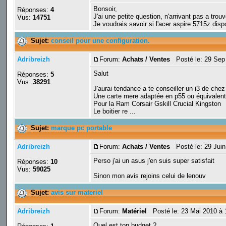
Bonsoir,
Réponses:
4
J'ai une petite question, n'arrivant pas a trouv
Vus:
14751
Je voudrais savoir si l'acer aspire 5715z disp
Sujet:
conseil pour une configuration.
Adribreizh
Forum:
Achats / Ventes
Posté le: 29 Sep
Salut
Réponses:
5
Vus:
38291
J'aurai tendance a te conseiller un i3 de chez
Une carte mere adaptée en p55 ou équivalen
Pour la Ram Corsair Gskill Crucial Kingston
Le boitier re ...
Sujet:
marque pc portable
Adribreizh
Forum:
Achats / Ventes
Posté le: 29 Juin
Perso j'ai un asus j'en suis super satisfait
Réponses:
10
Vus:
59025
Sinon mon avis rejoins celui de lenouv
Sujet:
avis sur materiel
Adribreizh
Forum:
Matériel
Posté le: 23 Mai 2010 à 
Quel est ton budget ?