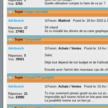
Réponses:
1
Quelle utilisation compte tu faire de ce pc ?
Vus:
6764
Sujet:
image saccadée
Adribreizh
Forum:
Matériel
Posté le: 18 Avr 2010 à 
Slt roland
Réponses:
17
As tu installé les drivers de ta carte graphiq
Vus:
27481
Sujet:
Comparatif
Adribreizh
Forum:
Achats / Ventes
Posté le: 14 Avr 
Salut,
Réponses:
5
Vus:
39421
Déjà tout dépend de ton budget et de l'utilisa
Ensuite avec l'arrivé des nouveaux cpu de c
Sujet:
Conseil PC portable
Adribreizh
Forum:
Achats / Ventes
Posté le: 01 Avr 
Tu n'as surement jamais gouté au jeu sur pc a
Réponses:
21
Impossible qu'il tourne nickel en low peut etre
Vus:
83990
La jouabilité meme sur un bon pc ...