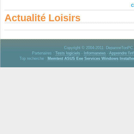
C
Actualité Loisirs
Copyright © 2004-2011. DepanneTonPC. 
Partenaires :
Tests logiciels
-
Informanews
-
Apprendre l'in
Top recherche :
Memtest
ASUS Eee
Services Windows
Installe