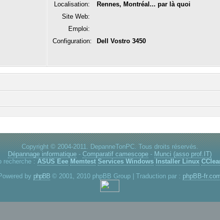
Localisation:
Rennes, Montréal... par là quoi
Site Web:
Emploi:
Configuration:
Dell Vostro 3450
Copyright © 2004-2011. DepanneTonPC. Tous droits réservés.
Dépannage informatique
-
Comparatif camescope
-
Munci (asso prof.IT)
p recherche :
ASUS Eee
Memtest
Services Windows
Installer Linux
CClea
Powered by
phpBB
© 2001, 2010 phpBB Group | Traduction par :
phpBB-fr.co