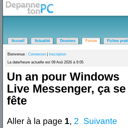
Accueil
Actualité
Dossiers
Forum
Fiches prat
Bienvenue :
Connexion
|
Inscription
La date/heure actuelle est 09 Aoû 2026 à 9:05
Un an pour Windows
Live Messenger, ça se
fête
Aller à la page
1
,
2
Suivante