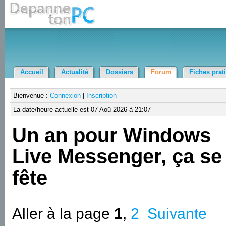
Accueil
Actualité
Dossiers
Forum
Fiches prat
Bienvenue :
Connexion
|
Inscription
La date/heure actuelle est 07 Aoû 2026 à 21:07
Un an pour Windows
Live Messenger, ça se
fête
Aller à la page
1
,
2
Suivante