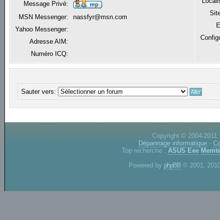
Locali
Message Privé:
Sit
MSN Messenger:
nassfyr@msn.com
E
Yahoo Messenger:
Config
Adresse AIM:
Numéro ICQ:
Sauter vers:
Copyright © 2004-2011.
Dépannage informatique
-
Co
Top recherche :
ASUS Eee
Memte
Powered by
phpBB
© 2001, 2010