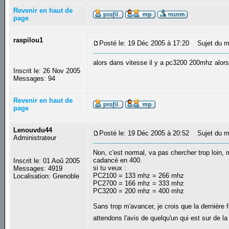
Revenir en haut de
page
raspilou1
Posté le: 19 Déc 2005 à 17:20
Sujet du m
alors dans vitesse il y a pc3200 200mhz al
Inscrit le: 26 Nov 2005
Messages: 94
Revenir en haut de
page
Lenouvdu44
Posté le: 19 Déc 2005 à 20:52
Sujet du m
Administrateur
Non, c'est normal, va pas chercher trop loin, 
cadancé en 400.
Inscrit le: 01 Aoû 2005
si tu veux :
Messages: 4919
PC2100 = 133 mhz = 266 mhz
Localisation: Grenoble
PC2700 = 166 mhz = 333 mhz
PC3200 = 200 mhz = 400 mhz
Sans trop m'avancer, je crois que la dernière 
attendons l'avis de quelqu'un qui est sur de l
_________________