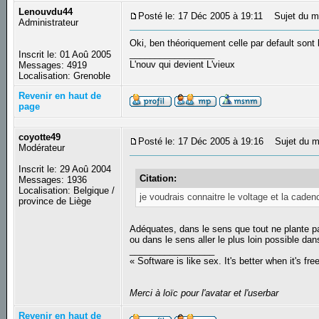
Lenouvdu44
Posté le: 17 Déc 2005 à 19:11
Sujet du m
Administrateur
Oki, ben théoriquement celle par default sont
_________________
Inscrit le: 01 Aoû 2005
L'nouv qui devient L'vieux
Messages: 4919
Localisation: Grenoble
Revenir en haut de
page
coyotte49
Posté le: 17 Déc 2005 à 19:16
Sujet du m
Modérateur
Inscrit le: 29 Aoû 2004
Citation:
Messages: 1936
Localisation: Belgique /
je voudrais connaitre le voltage et la cad
province de Liège
Adéquates, dans le sens que tout ne plante p
ou dans le sens aller le plus loin possible da
_________________
« Software is like sex. It's better when it's fre
Merci à loïc pour l'avatar et l'userbar
Revenir en haut de