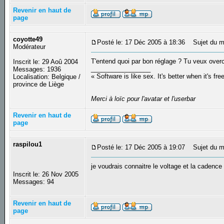
Revenir en haut de
page
coyotte49
Posté le: 17 Déc 2005 à 18:36
Sujet du m
Modérateur
T'entend quoi par bon réglage ? Tu veux over
Inscrit le: 29 Aoû 2004
_________________
Messages: 1936
« Software is like sex. It's better when it's fre
Localisation: Belgique /
province de Liège
Merci à loïc pour l'avatar et l'userbar
Revenir en haut de
page
raspilou1
Posté le: 17 Déc 2005 à 19:07
Sujet du m
je voudrais connaitre le voltage et la caden
Inscrit le: 26 Nov 2005
Messages: 94
Revenir en haut de
page