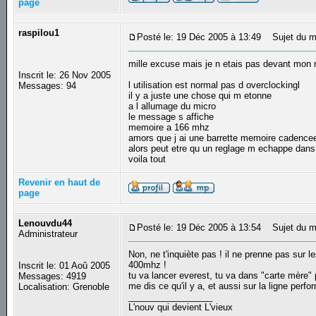
page
raspilou1
Posté le: 19 Déc 2005 à 13:49
Sujet du m
mille excuse mais je n etais pas devant mon
Inscrit le: 26 Nov 2005
l utilisation est normal pas d overclockingl
Messages: 94
il y a juste une chose qui m etonne
a l allumage du micro
le message s affiche
memoire a 166 mhz
amors que j ai une barrette memoire cadenc
alors peut etre qu un reglage m echappe dans
voila tout
Revenir en haut de
page
Lenouvdu44
Posté le: 19 Déc 2005 à 13:54
Sujet du m
Administrateur
Non, ne t'inquiète pas ! il ne prenne pas sur
400mhz !
Inscrit le: 01 Aoû 2005
tu va lancer everest, tu va dans "carte mère" 
Messages: 4919
me dis ce qu'il y a, et aussi sur la ligne perf
Localisation: Grenoble
_________________
L'nouv qui devient L'vieux