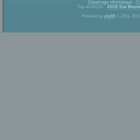
Dépannage informatique
-
Co
Top recherche :
ASUS Eee
Memte
Powered by
phpBB
© 2001, 2010