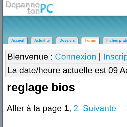
Accueil
Actualité
Dossiers
Forum
Fiches prat
Bienvenue :
Connexion
|
Inscri
La date/heure actuelle est 09 
reglage bios
Aller à la page
1
,
2
Suivante