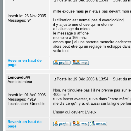
Posté le: 19 Déc 2005 à 13:49
Sujet du m
mille excuse mais je n etais pas devant mon
Inscrit le: 26 Nov 2005
l utilisation est normal pas d overclockingl
Messages: 94
il y a juste une chose qui m etonne
a l allumage du micro
le message s affiche
memoire a 166 mhz
amors que j ai une barrette memoire cadenc
alors peut etre qu un reglage m echappe dans
voila tout
Revenir en haut de
page
Lenouvdu44
Posté le: 19 Déc 2005 à 13:54
Sujet du m
Administrateur
Non, ne t'inquiète pas ! il ne prenne pas sur
400mhz !
Inscrit le: 01 Aoû 2005
tu va lancer everest, tu va dans "carte mère" 
Messages: 4919
me dis ce qu'il y a, et aussi sur la ligne perf
Localisation: Grenoble
_________________
L'nouv qui devient L'vieux
Revenir en haut de
page