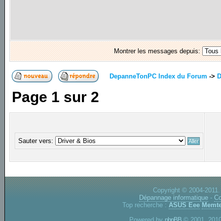
Montrer les messages depuis:
DepanneTonPC Index du Forum
->
D
Page
1
sur
2
Sauter vers:
Copyright © 2004-2011.
Dépannage informatique
-
Co
Top recherche :
ASUS Eee
Memte
Powered by
phpBB
© 2001, 2010