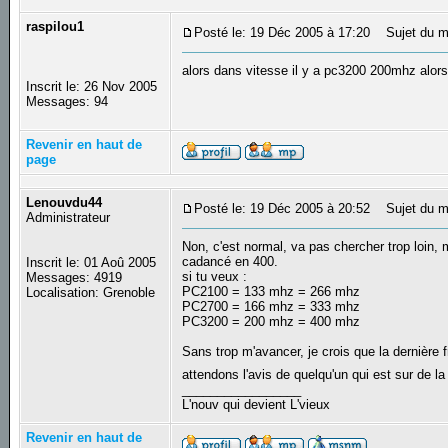
raspilou1
Posté le: 19 Déc 2005 à 17:20
Sujet du m
alors dans vitesse il y a pc3200 200mhz al
Inscrit le: 26 Nov 2005
Messages: 94
Revenir en haut de
page
Lenouvdu44
Posté le: 19 Déc 2005 à 20:52
Sujet du m
Administrateur
Non, c'est normal, va pas chercher trop loin, 
cadancé en 400.
Inscrit le: 01 Aoû 2005
si tu veux :
Messages: 4919
PC2100 = 133 mhz = 266 mhz
Localisation: Grenoble
PC2700 = 166 mhz = 333 mhz
PC3200 = 200 mhz = 400 mhz
Sans trop m'avancer, je crois que la dernière 
attendons l'avis de quelqu'un qui est sur de l
_________________
L'nouv qui devient L'vieux
Revenir en haut de