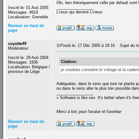
Oki, ben théoriquement celle par default sont
_________________
Inscrit le: 01 Aoû 2005
L'nouv qui devient L'vieux
Messages: 4919
Localisation: Grenoble
Revenir en haut de
page
coyotte49
Posté le: 17 Déc 2005 à 19:16
Sujet du m
Modérateur
Inscrit le: 29 Aoû 2004
Citation:
Messages: 1936
Localisation: Belgique /
je voudrais connaitre le voltage et la cad
province de Liège
Adéquates, dans le sens que tout ne plante p
ou dans le sens aller le plus loin possible da
_________________
« Software is like sex. It's better when it's fre
Merci à loïc pour l'avatar et l'userbar
Revenir en haut de
page