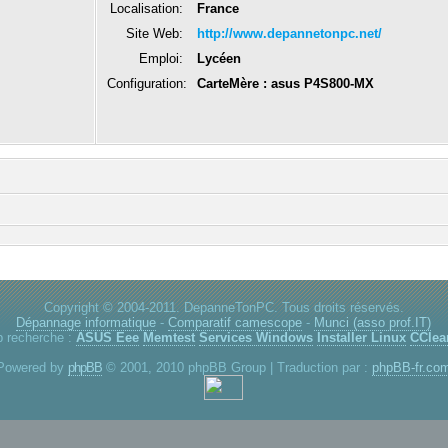
Localisation:
France
Site Web:
http://www.depannetonpc.net/
Emploi:
Lycéen
Configuration:
CarteMère : asus P4S800-MX
Copyright © 2004-2011. DepanneTonPC. Tous droits réservés.
Dépannage informatique
-
Comparatif camescope
-
Munci (asso prof.IT)
p recherche :
ASUS Eee
Memtest
Services Windows
Installer Linux
CClea
Powered by
phpBB
© 2001, 2010 phpBB Group | Traduction par :
phpBB-fr.co