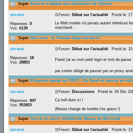
Sujet:
Amazon s'adapte aux utilisateurs de l'Iphone
vin-moi
Forum:
Débat sur l'actualité
Posté le: 17
Le Web mobile n'a jamais autant intéréssé les
Réponses:
0
marchand...
Vus:
6130
Sujet:
Hulu.com : le Youtube légal est lancé !
vin-moi
Forum:
Débat sur l'actualité
Posté le: 10
Réponses:
18
Pareil j'ai eu mon petit login et mot de passe
Vus:
28803
par contre obligé de passer par un proxy amé
Sujet:
N'importe nawak sur DTPC : Du flood en veux-tu en voil
vin-moi
Forum:
Discussions
Posté le: 04 Déc 20
Ca troll dure ici !
Réponses:
847
Vus:
953853
(Masta change de lunette t'es grave !)
Sujet:
Test de la souris SideWinder Mouse de Microsoft
vin-moi
Forum:
Débat sur l'actualité
Posté le: 13