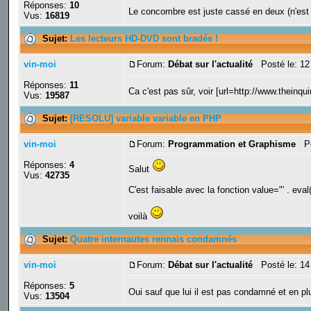
Réponses:
10
Le concombre est juste cassé en deux (n'est
Vus:
16819
Sujet:
Les lecteurs HD-DVD sont bradés !
vin-moi
Forum:
Débat sur l'actualité
Posté le: 12
Réponses:
11
Ca c'est pas sûr, voir [url=http://www.theinq
Vus:
19587
Sujet:
[RESOLU] variable variable en PHP
vin-moi
Forum:
Programmation et Graphisme
Pos
Réponses:
4
Salut
Vus:
42735
C'est faisable avec la fonction value="' . eval('$
voilà
Sujet:
Quatre internautes rennais condamnés
vin-moi
Forum:
Débat sur l'actualité
Posté le: 14
Réponses:
5
Oui sauf que lui il est pas condamné et en pl
Vus:
13504