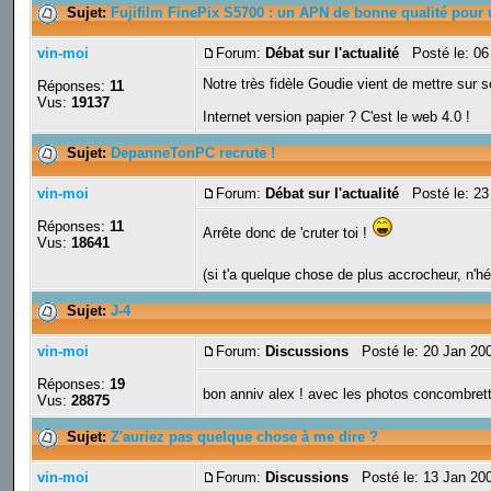
Sujet:
Fujifilm FinePix S5700 : un APN de bonne qualité pour 
vin-moi
Forum:
Débat sur l'actualité
Posté le: 06
Notre très fidèle Goudie vient de mettre sur 
Réponses:
11
Vus:
19137
Internet version papier ? C'est le web 4.0 !
Sujet:
DepanneTonPC recrute !
vin-moi
Forum:
Débat sur l'actualité
Posté le: 23
Réponses:
11
Arrête donc de 'cruter toi !
Vus:
18641
(si t'a quelque chose de plus accrocheur, n'h
Sujet:
J-4
vin-moi
Forum:
Discussions
Posté le: 20 Jan 20
Réponses:
19
bon anniv alex ! avec les photos concombret
Vus:
28875
Sujet:
Z'auriez pas quelque chose à me dire ?
vin-moi
Forum:
Discussions
Posté le: 13 Jan 20