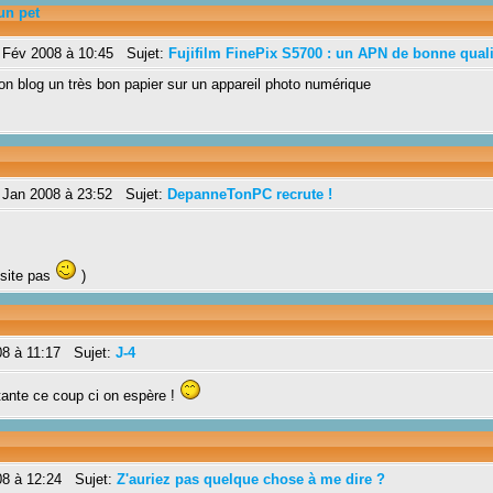
un pet
 Fév 2008 à 10:45 Sujet:
Fujifilm FinePix S5700 : un APN de bonne quali
son blog un très bon papier sur un appareil photo numérique
 Jan 2008 à 23:52 Sujet:
DepanneTonPC recrute !
ésite pas
)
08 à 11:17 Sujet:
J-4
tante ce coup ci on espère !
08 à 12:24 Sujet:
Z'auriez pas quelque chose à me dire ?