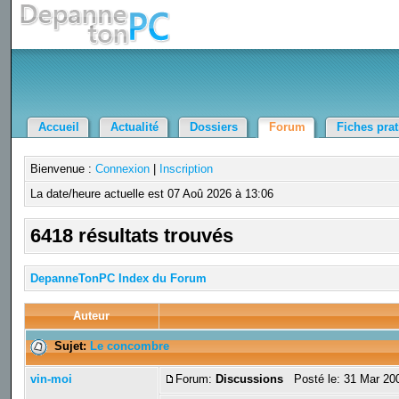
Accueil
Actualité
Dossiers
Forum
Fiches pra
Bienvenue :
Connexion
|
Inscription
La date/heure actuelle est 07 Aoû 2026 à 13:06
6418 résultats trouvés
DepanneTonPC Index du Forum
Auteur
Sujet:
Le concombre
vin-moi
Forum:
Discussions
Posté le: 31 Mar 20