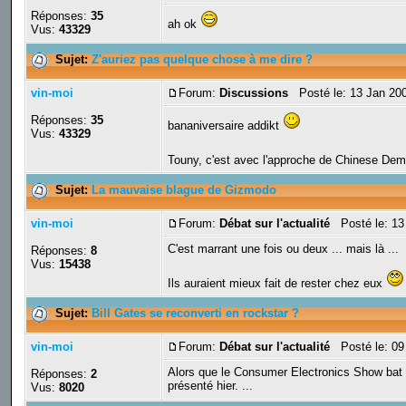
Réponses:
35
ah ok
Vus:
43329
Sujet:
Z'auriez pas quelque chose à me dire ?
vin-moi
Forum:
Discussions
Posté le: 13 Jan 20
Réponses:
35
bananiversaire addikt
Vus:
43329
Touny, c'est avec l'approche de Chinese Demo
Sujet:
La mauvaise blague de Gizmodo
vin-moi
Forum:
Débat sur l'actualité
Posté le: 13
C'est marrant une fois ou deux ... mais là ...
Réponses:
8
Vus:
15438
Ils auraient mieux fait de rester chez eux
Sujet:
Bill Gates se reconverti en rockstar ?
vin-moi
Forum:
Débat sur l'actualité
Posté le: 09
Alors que le Consumer Electronics Show bat s
Réponses:
2
présenté hier. ...
Vus:
8020