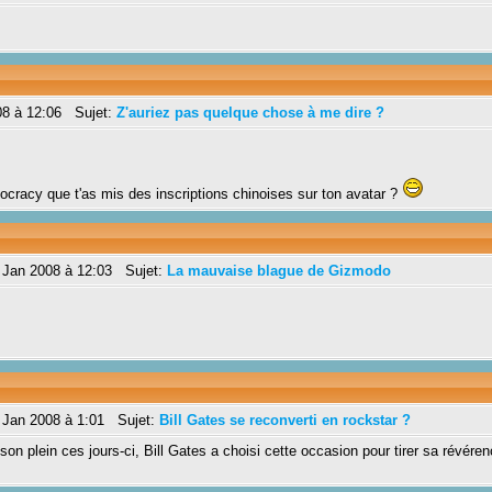
08 à 12:06 Sujet:
Z'auriez pas quelque chose à me dire ?
cracy que t'as mis des inscriptions chinoises sur ton avatar ?
 Jan 2008 à 12:03 Sujet:
La mauvaise blague de Gizmodo
 Jan 2008 à 1:01 Sujet:
Bill Gates se reconverti en rockstar ?
on plein ces jours-ci, Bill Gates a choisi cette occasion pour tirer sa révér