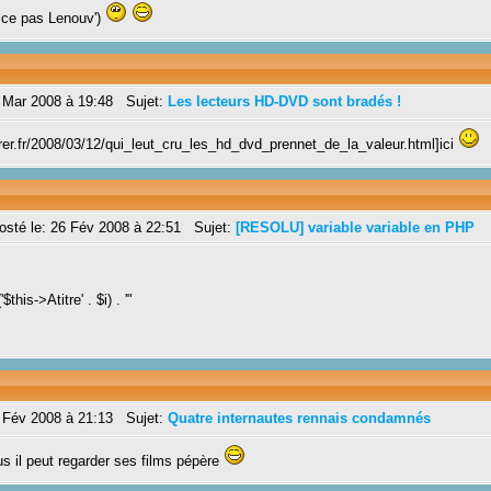
 ce pas Lenouv')
 Mar 2008 à 19:48 Sujet:
Les lecteurs HD-DVD sont bradés !
uirer.fr/2008/03/12/qui_leut_cru_les_hd_dvd_prennet_de_la_valeur.html]ici
té le: 26 Fév 2008 à 22:51 Sujet:
[RESOLU] variable variable en PHP
this->Atitre' . $i) . '"
 Fév 2008 à 21:13 Sujet:
Quatre internautes rennais condamnés
us il peut regarder ses films pépère