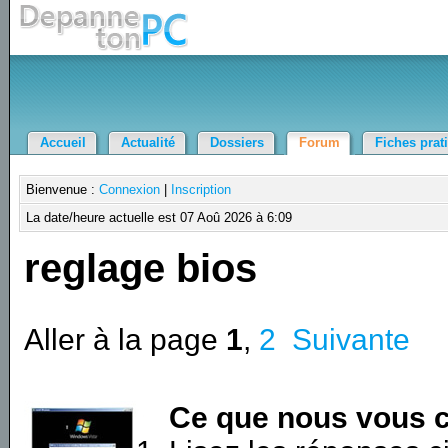
Accueil
Actualité
Dossiers
Forum
Fiches prat
Bienvenue :
Connexion
|
Inscription
La date/heure actuelle est 07 Aoû 2026 à 6:09
reglage bios
Aller à la page
1
,
2
Suivante
Ce que nous vous c