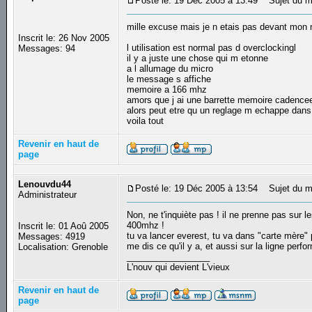
Posté le: 19 Déc 2005 à 13:49
Sujet du m
mille excuse mais je n etais pas devant mon
Inscrit le: 26 Nov 2005
l utilisation est normal pas d overclockingl
Messages: 94
il y a juste une chose qui m etonne
a l allumage du micro
le message s affiche
memoire a 166 mhz
amors que j ai une barrette memoire cadenc
alors peut etre qu un reglage m echappe dans
voila tout
Revenir en haut de
page
Lenouvdu44
Posté le: 19 Déc 2005 à 13:54
Sujet du m
Administrateur
Non, ne t'inquiète pas ! il ne prenne pas sur
400mhz !
Inscrit le: 01 Aoû 2005
tu va lancer everest, tu va dans "carte mère" 
Messages: 4919
me dis ce qu'il y a, et aussi sur la ligne perf
Localisation: Grenoble
_________________
L'nouv qui devient L'vieux
Revenir en haut de
page