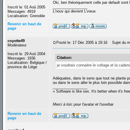
Oki, ben théoriquement celle par default sont
_________________
Inscrit le: 01 Aoû 2005
L'nouv qui devient L'vieux
Messages: 4919
Localisation: Grenoble
Revenir en haut de
page
coyotte49
Posté le: 17 Déc 2005 à 19:16
Sujet du m
Modérateur
Inscrit le: 29 Aoû 2004
Citation:
Messages: 1936
Localisation: Belgique /
je voudrais connaitre le voltage et la cad
province de Liège
Adéquates, dans le sens que tout ne plante p
ou dans le sens aller le plus loin possible da
_________________
« Software is like sex. It's better when it's fre
Merci à loïc pour l'avatar et l'userbar
Revenir en haut de
page