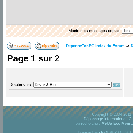
Montrer les messages depuis:
DepanneTonPC Index du Forum
->
D
Page
1
sur
2
Sauter vers:
Copyright © 2004-2011.
Dépannage informatique
-
Co
Top recherche :
ASUS Eee
Memte
Powered by
phpBB
© 2001, 2010