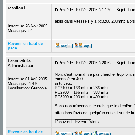
raspilou1
Posté le: 19 Déc 2005 à 17:20
Sujet du m
alors dans vitesse il y a pc3200 200mhz al
Inscrit le: 26 Nov 2005
Messages: 94
Revenir en haut de
page
Lenouvdu44
Posté le: 19 Déc 2005 à 20:52
Sujet du m
Administrateur
Non, c'est normal, va pas chercher trop loin, 
cadancé en 400.
Inscrit le: 01 Aoû 2005
si tu veux :
Messages: 4919
PC2100 = 133 mhz = 266 mhz
Localisation: Grenoble
PC2700 = 166 mhz = 333 mhz
PC3200 = 200 mhz = 400 mhz
Sans trop m'avancer, je crois que la dernière 
attendons l'avis de quelqu'un qui est sur de l
_________________
L'nouv qui devient L'vieux
Revenir en haut de