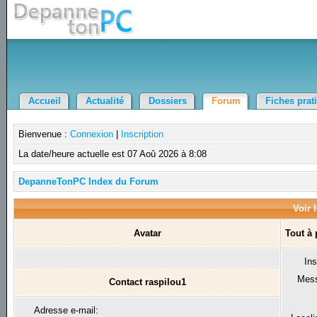
Accueil
Actualité
Dossiers
Forum
Fiches prat
Bienvenue :
Connexion
|
Inscription
La date/heure actuelle est 07 Aoû 2026 à 8:08
DepanneTonPC Index du Forum
Voir l
Avatar
Tout à
Ins
Mes
Contact raspilou1
Adresse e-mail: