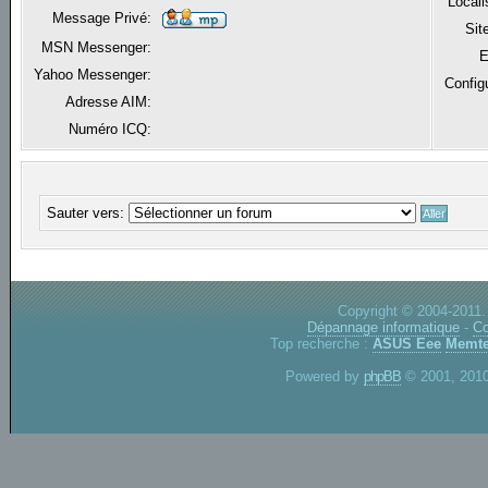
Locali
Message Privé:
Sit
MSN Messenger:
E
Yahoo Messenger:
Config
Adresse AIM:
Numéro ICQ:
Sauter vers:
Copyright © 2004-2011.
Dépannage informatique
-
Co
Top recherche :
ASUS Eee
Memte
Powered by
phpBB
© 2001, 2010