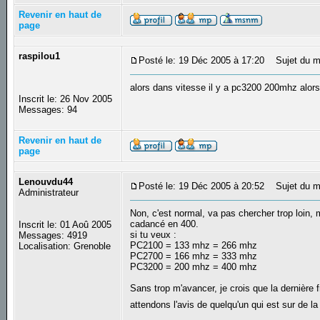
Revenir en haut de
page
raspilou1
Posté le: 19 Déc 2005 à 17:20
Sujet du m
alors dans vitesse il y a pc3200 200mhz al
Inscrit le: 26 Nov 2005
Messages: 94
Revenir en haut de
page
Lenouvdu44
Posté le: 19 Déc 2005 à 20:52
Sujet du m
Administrateur
Non, c'est normal, va pas chercher trop loin, 
cadancé en 400.
Inscrit le: 01 Aoû 2005
si tu veux :
Messages: 4919
PC2100 = 133 mhz = 266 mhz
Localisation: Grenoble
PC2700 = 166 mhz = 333 mhz
PC3200 = 200 mhz = 400 mhz
Sans trop m'avancer, je crois que la dernière 
attendons l'avis de quelqu'un qui est sur de l
_________________