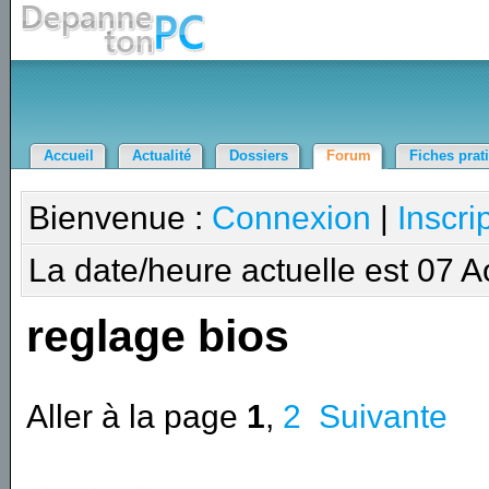
Accueil
Actualité
Dossiers
Forum
Fiches prat
Bienvenue :
Connexion
|
Inscri
La date/heure actuelle est 07 
reglage bios
Aller à la page
1
,
2
Suivante