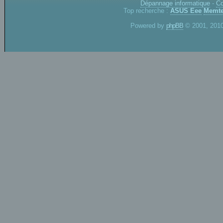
Dépannage informatique
-
Co
Top recherche :
ASUS Eee
Memte
Powered by
phpBB
© 2001, 2010