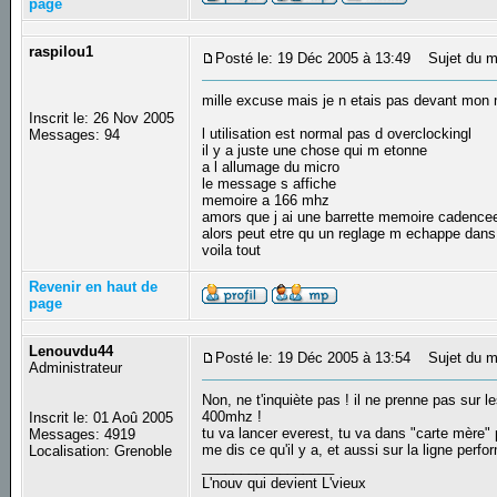
page
raspilou1
Posté le: 19 Déc 2005 à 13:49
Sujet du m
mille excuse mais je n etais pas devant mon
Inscrit le: 26 Nov 2005
l utilisation est normal pas d overclockingl
Messages: 94
il y a juste une chose qui m etonne
a l allumage du micro
le message s affiche
memoire a 166 mhz
amors que j ai une barrette memoire cadenc
alors peut etre qu un reglage m echappe dans
voila tout
Revenir en haut de
page
Lenouvdu44
Posté le: 19 Déc 2005 à 13:54
Sujet du m
Administrateur
Non, ne t'inquiète pas ! il ne prenne pas sur
400mhz !
Inscrit le: 01 Aoû 2005
tu va lancer everest, tu va dans "carte mère" 
Messages: 4919
me dis ce qu'il y a, et aussi sur la ligne perf
Localisation: Grenoble
_________________
L'nouv qui devient L'vieux