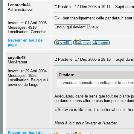
Lenouvdu44
Posté le: 17 Déc 2005 à 19:11
Sujet du m
Administrateur
Oki, ben théoriquement celle par default sont
_________________
Inscrit le: 01 Aoû 2005
L'nouv qui devient L'vieux
Messages: 4919
Localisation: Grenoble
Revenir en haut de
page
coyotte49
Posté le: 17 Déc 2005 à 19:16
Sujet du m
Modérateur
Inscrit le: 29 Aoû 2004
Citation:
Messages: 1936
Localisation: Belgique /
je voudrais connaitre le voltage et la cad
province de Liège
Adéquates, dans le sens que tout ne plante p
ou dans le sens aller le plus loin possible da
_________________
« Software is like sex. It's better when it's fre
Merci à loïc pour l'avatar et l'userbar
Revenir en haut de