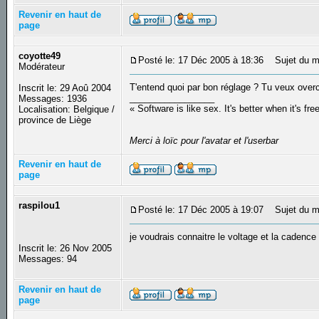
Revenir en haut de
page
coyotte49
Posté le: 17 Déc 2005 à 18:36
Sujet du m
Modérateur
T'entend quoi par bon réglage ? Tu veux over
Inscrit le: 29 Aoû 2004
_________________
Messages: 1936
« Software is like sex. It's better when it's fre
Localisation: Belgique /
province de Liège
Merci à loïc pour l'avatar et l'userbar
Revenir en haut de
page
raspilou1
Posté le: 17 Déc 2005 à 19:07
Sujet du m
je voudrais connaitre le voltage et la caden
Inscrit le: 26 Nov 2005
Messages: 94
Revenir en haut de
page