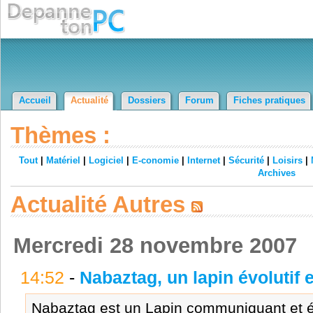
Accueil
Actualité
Dossiers
Forum
Fiches pratiques
Thèmes :
Tout
|
Matériel
|
Logiciel
|
E-conomie
|
Internet
|
Sécurité
|
Loisirs
|
Archives
Actualité Autres
Mercredi 28 novembre 2007
14:52
-
Nabaztag, un lapin évolutif et
Nabaztag est un Lapin communiquant et évol