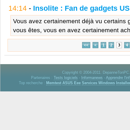
14:14
-
Insolite : Fan de gadgets U
Vous avez certainement déjà vu certains
vous êtes, vous en avez certainement ache
<<
<
1
2
3
4
Copyright © 2004-2011. DepanneTonPC. 
Partenaires :
Tests logiciels
-
Informanews
-
Apprendre l'in
Top recherche :
Memtest
ASUS Eee
Services Windows
Installe