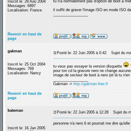
tu n'a normalement pas d'option de boot a met
Inscrit le: 28 Aoû 2004
Messages: 6897
il suffit de graver l'image ISO en mode ISO da
Localisation: France
_________________
Revenir en haut de
page
gakman
Posté le: 22 Juin 2005 à 0:42
Sujet du me
Inscrit le: 25 Oct 2004
tu veux pas essayer la version disquette
Messages: 769
pour ton cd la gravure nero ne change aucune opt
Localisation: Nancy
image de secteur de boot à nero (et là tu n'en
_________________
Gakman ->
http://gakman.free.fr
Revenir en haut de
page
bateman
Posté le: 22 Juin 2005 à 12:28
Sujet du m
personne n'a nero 6 et pourrait me dire qu'elle
Inscrit le: 16 Jan 2005