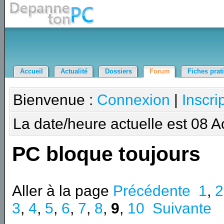
Accueil
Actualité
Dossiers
Forum
Fiches prat
Bienvenue :
Connexion
|
Inscri
La date/heure actuelle est 08 
PC bloque toujours
Aller à la page
Précédente
1
,
2
3
,
4
,
5
,
6
,
7
,
8
,
9
,
10
Suivante