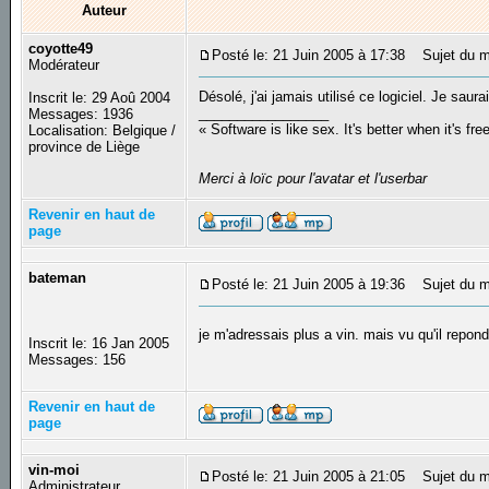
Auteur
coyotte49
Posté le: 21 Juin 2005 à 17:38
Sujet du m
Modérateur
Désolé, j'ai jamais utilisé ce logiciel. Je saurai
Inscrit le: 29 Aoû 2004
_________________
Messages: 1936
« Software is like sex. It's better when it's fre
Localisation: Belgique /
province de Liège
Merci à loïc pour l'avatar et l'userbar
Revenir en haut de
page
bateman
Posté le: 21 Juin 2005 à 19:36
Sujet du m
je m'adressais plus a vin. mais vu qu'il repon
Inscrit le: 16 Jan 2005
Messages: 156
Revenir en haut de
page
vin-moi
Posté le: 21 Juin 2005 à 21:05
Sujet du m
Administrateur