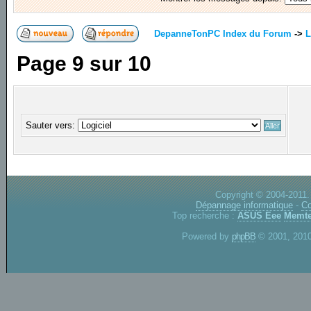
DepanneTonPC Index du Forum
->
L
Page
9
sur
10
Sauter vers:
Copyright © 2004-2011.
Dépannage informatique
-
Co
Top recherche :
ASUS Eee
Memte
Powered by
phpBB
© 2001, 2010