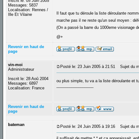
Inscrit le: 05 Juin 2005
Messages: 5837
Localisation: Rennes /
Il faut que tu déroule la liste déroulante nomm
Ille Et Vilaine
marche pas il ne reste qu'un seul moyen : dé
(On a passé la barre du 1000eme visionage d
@+
Revenir en haut de
page
vin-moi
Posté le: 23 Juin 2005 à 21:51
Sujet du m
Administrateur
Inscrit le: 28 Aoû 2004
ou plus simple, tu va a la liste déroulante et t
Messages: 6897
_________________
Localisation: France
Revenir en haut de
page
bateman
Posté le: 24 Juin 2005 à 19:16
Sujet du m
il suffisait de mettre *.* et ça apparaissait. enf