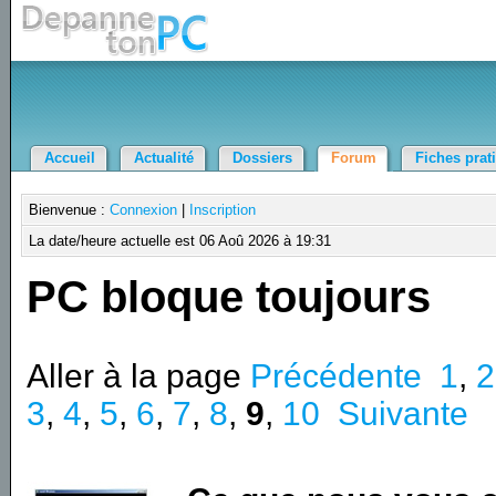
Accueil
Actualité
Dossiers
Forum
Fiches prat
Bienvenue :
Connexion
|
Inscription
La date/heure actuelle est 06 Aoû 2026 à 19:31
PC bloque toujours
Aller à la page
Précédente
1
,
2
3
,
4
,
5
,
6
,
7
,
8
,
9
,
10
Suivante