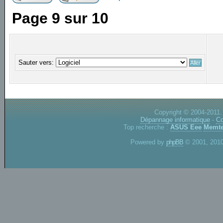
Page
9
sur
10
Sauter vers:
Copyright © 2004-2011.
Dépannage informatique
-
Co
Top recherche :
ASUS Eee
Memte
Powered by
phpBB
© 2001, 2010