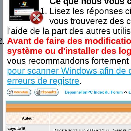
Ce que nous vous c
Lisez les réponses 
vous trouverez des c
l'aide de la part des autres utili
Avant de faire des modificati
système ou d'installer des log
vous recommandons fortement
pour scanner Windows afin de d
erreurs de registre
.
DepanneTonPC Index du Forum
->
L
Auteur
coyotte49
Posté le: 21 Juin 2005 à 17:38
Sujet du m