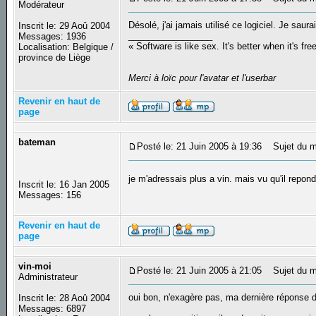
Modérateur
Désolé, j'ai jamais utilisé ce logiciel. Je saurai
Inscrit le: 29 Aoû 2004
_________________
Messages: 1936
« Software is like sex. It's better when it's fre
Localisation: Belgique /
province de Liège
Merci à loïc pour l'avatar et l'userbar
Revenir en haut de
page
bateman
Posté le: 21 Juin 2005 à 19:36
Sujet du m
je m'adressais plus a vin. mais vu qu'il repon
Inscrit le: 16 Jan 2005
Messages: 156
Revenir en haut de
page
vin-moi
Posté le: 21 Juin 2005 à 21:05
Sujet du m
Administrateur
oui bon, n'exagère pas, ma dernière réponse da
Inscrit le: 28 Aoû 2004
Messages: 6897