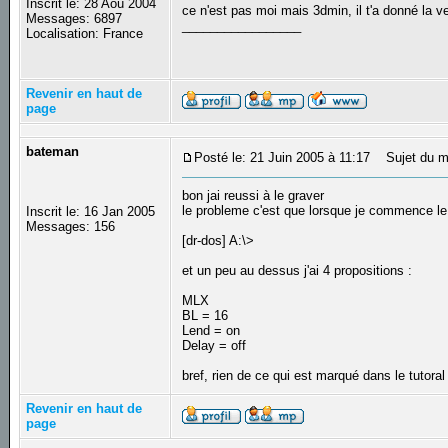
Inscrit le: 28 Aoû 2004
ce n'est pas moi mais 3dmin, il t'a donné la v
Messages: 6897
_________________
Localisation: France
Revenir en haut de
page
bateman
Posté le: 21 Juin 2005 à 11:17
Sujet du m
bon jai reussi à le graver
le probleme c'est que lorsque je commence le 
Inscrit le: 16 Jan 2005
Messages: 156
[dr-dos] A:\>
et un peu au dessus j'ai 4 propositions :
MLX
BL = 16
Lend = on
Delay = off
bref, rien de ce qui est marqué dans le tutora
Revenir en haut de
page