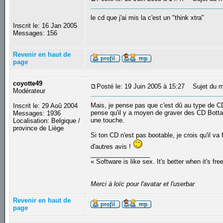
le cd que j'ai mis la c'est un "think xtra"
Inscrit le: 16 Jan 2005
Messages: 156
Revenir en haut de
page
coyotte49
Posté le: 19 Juin 2005 à 15:27
Sujet du m
Modérateur
Mais, je pense pas que c'est dû au type de CD
Inscrit le: 29 Aoû 2004
pense qu'il y a moyen de graver des CD Bottable
Messages: 1936
une touche.
Localisation: Belgique /
province de Liège
Si ton CD n'est pas bootable, je crois qu'il va 
d'autres avis !
_________________
« Software is like sex. It's better when it's fre
Merci à loïc pour l'avatar et l'userbar
Revenir en haut de
page