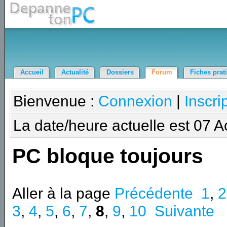
Accueil
Actualité
Dossiers
Forum
Fiches prat
Bienvenue :
Connexion
|
Inscri
La date/heure actuelle est 07 
PC bloque toujours
Aller à la page
Précédente
1
,
2
3
,
4
,
5
,
6
,
7
,
8
,
9
,
10
Suivante