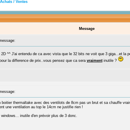
Achats / Ventes
Message
message:
 2D ^^ J'ai entendu de ca avec vista que le 32 bits ne voit que 3 giga...et l
on pour la difference de prix..vous pensez que ca sera
vraiment
inutile ?
message:
 boitier thermaltake avec des ventilots de 8cm pas un brut et sa chauffe vraim
t une ventilation au top le 14cm ne justifie rien !
windows... inutile d'en prévoir plus de 3 donc.