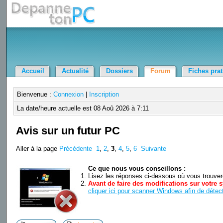
Accueil
Actualité
Dossiers
Forum
Fiches pra
Bienvenue :
Connexion
|
Inscription
La date/heure actuelle est 08 Aoû 2026 à 7:11
Avis sur un futur PC
Aller à la page
Précédente
1
,
2
,
3
,
4
,
5
,
6
Suivante
Ce que nous vous conseillons :
Lisez les réponses ci-dessous où vous trouverez
Avant de faire des modifications sur votre s
cliquer ici pour scanner Windows afin de détect