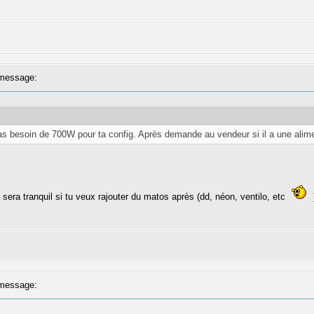
message:
 pas besoin de 700W pour ta config. Après demande au vendeur si il a une a
sera tranquil si tu veux rajouter du matos après (dd, néon, ventilo, etc
message: