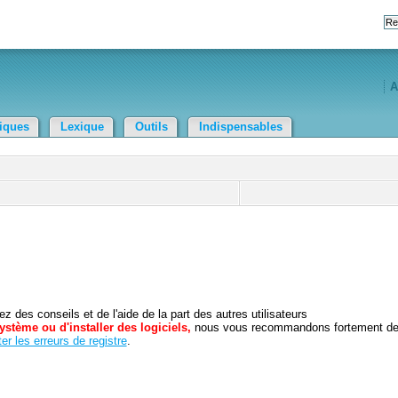
A
tiques
Lexique
Outils
Indispensables
 des conseils et de l'aide de la part des autres utilisateurs
ystème ou d'installer des logiciels,
nous vous recommandons fortement d
er les erreurs de registre
.