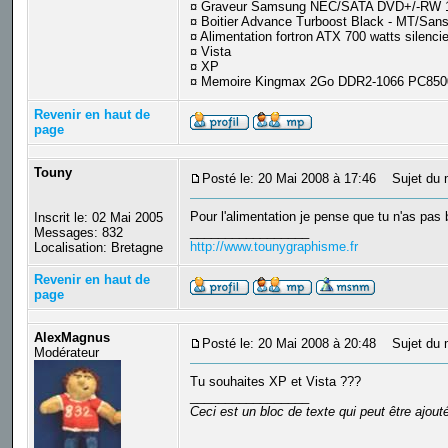
¤ Graveur Samsung NEC/SATA DVD+/-RW 1
¤ Boitier Advance Turboost Black - MT/Sans 
¤ Alimentation fortron ATX 700 watts silenci
¤ Vista
¤ XP
¤ Memoire Kingmax 2Go DDR2-1066 PC8500 
Revenir en haut de
page
Touny
Posté le: 20 Mai 2008 à 17:46
Sujet du 
Pour l'alimentation je pense que tu n'as p
Inscrit le: 02 Mai 2005
_________________
Messages: 832
http://www.tounygraphisme.fr
Localisation: Bretagne
Revenir en haut de
page
AlexMagnus
Posté le: 20 Mai 2008 à 20:48
Sujet du 
Modérateur
Tu souhaites XP et Vista ???
_________________
Ceci est un bloc de texte qui peut être ajou