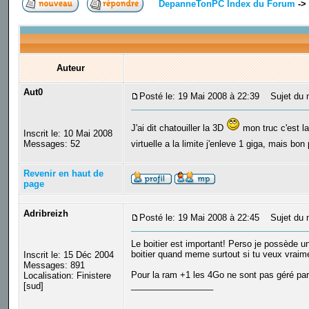
DepanneTonPC Index du Forum
->
Auteur
Aut0
Posté le: 19 Mai 2008 à 22:39
Sujet du 
J'ai dit chatouiller la 3D
mon truc c'est la
Inscrit le: 10 Mai 2008
Messages: 52
virtuelle a la limite j'enleve 1 giga, mais b
Revenir en haut de
page
Adribreizh
Posté le: 19 Mai 2008 à 22:45
Sujet du 
Le boitier est important! Perso je possède un
boitier quand meme surtout si tu veux vraimen
Inscrit le: 15 Déc 2004
Messages: 891
Pour la ram +1 les 4Go ne sont pas géré par 
Localisation: Finistere
_________________
[sud]