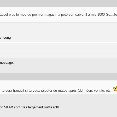
 rappel plus le mec du premier magasin a pété son cable, il a mis 1000 Go...
samsung
message:
tu sera tranquil si tu veux rajouter du matos après (dd, néon, ventilo, etc
non 500W sont très largement suffisant!!