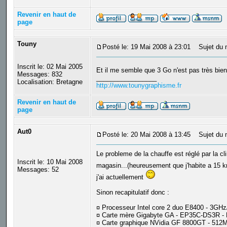
Revenir en haut de
page
Touny
Posté le: 19 Mai 2008 à 23:01
Sujet du 
Inscrit le: 02 Mai 2005
Et il me semble que 3 Go n'est pas très bie
Messages: 832
_________________
Localisation: Bretagne
http://www.tounygraphisme.fr
Revenir en haut de
page
Aut0
Posté le: 20 Mai 2008 à 13:45
Sujet du 
Le probleme de la chauffe est réglé par la cl
Inscrit le: 10 Mai 2008
magasin...(heureusement que j'habite a 15 k
Messages: 52
j'ai actuellement
Sinon recapitulatif donc :
¤ Processeur Intel core 2 duo E8400 - 3G
¤ Carte mère Gigabyte GA - EP35C-DS3R 
¤ Carte graphique NVidia GF 8800GT - 512