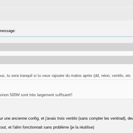
message:
s, tu sera tranquil si tu veux rajouter du matos après (dd, néon, ventilo, etc
 sinon 500W sont très largement suffisant!!
ur une ancienne config, et j'avais trois ventilo (sans compter les ventirad), de
ut, et l'alim fonctionnait sans problème (je la réutilise)