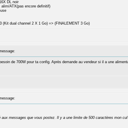
6X DL noir
alim/ATX(pas encore definitif)
euse
(Kit dual channel 2 X 1 Go) => (FINALEMENT 3 Go)
message:
as besoin de 700W pour ta config. Après demande au vendeur si il a une alim
message:
té aux messages que vous postez. Il y a une limite de 500 caractères mon cul