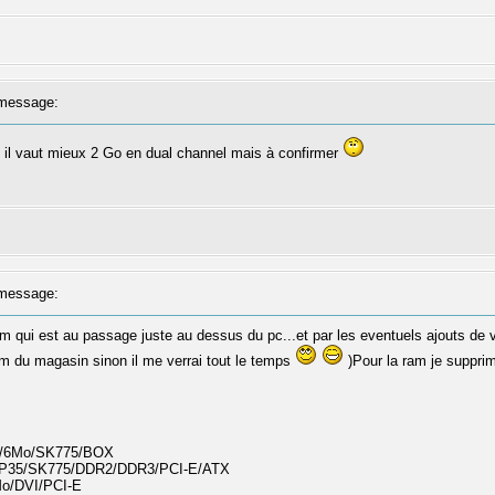
message:
n il vaut mieux 2 Go en dual channel mais à confirmer
message:
im qui est au passage juste au dessus du pc...et par les eventuels ajouts de v
m du magasin sinon il me verrai tout le temps
)Pour la ram je supprim
Hz/6Mo/SK775/BOX
- P35/SK775/DDR2/DDR3/PCI-E/ATX
Mo/DVI/PCI-E