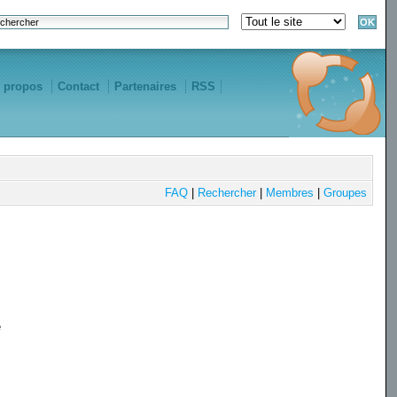
 propos
Contact
Partenaires
RSS
FAQ
|
Rechercher
|
Membres
|
Groupes
e