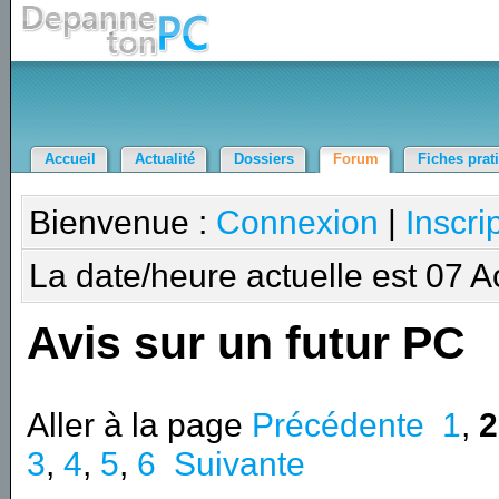
Accueil
Actualité
Dossiers
Forum
Fiches prat
Bienvenue :
Connexion
|
Inscri
La date/heure actuelle est 07 
Avis sur un futur PC
Aller à la page
Précédente
1
,
2
3
,
4
,
5
,
6
Suivante