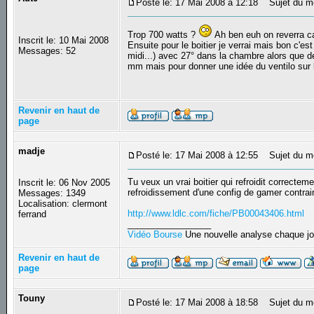
Posté le: 17 Mai 2008 à 12:18
Sujet du m
Trop 700 watts ?
Ah ben euh on reverra c
Inscrit le: 10 Mai 2008
Ensuite pour le boitier je verrai mais bon c'est
Messages: 52
midi...) avec 27° dans la chambre alors que d
mm mais pour donner une idée du ventilo sur l
Revenir en haut de
page
madje
Posté le: 17 Mai 2008 à 12:55
Sujet du m
Tu veux un vrai boitier qui refroidit correctem
Inscrit le: 06 Nov 2005
refroidissement d'une config de gamer contra
Messages: 1349
Localisation: clermont
http://www.ldlc.com/fiche/PB00043406.html
ferrand
_________________
Vidéo Bourse
Une nouvelle analyse chaque jo
Revenir en haut de
page
Touny
Posté le: 17 Mai 2008 à 18:58
Sujet du m