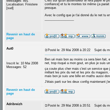
C'est sur qu'un assembleur te fera payer le pr
Messages: 891
confiance] et tu le montes toi même ça parait 
Localisation: Finistere
presque.
[sud]
Avec le config que je t'ai donné du le net tu 
_________________
Revenir en haut de
page
Aut0
Posté le: 29 Mai 2008 à 20:22
Sujet du m
Ben ué mais bon au moins ca sera bien fait, et
net, trop risqué a mon gout, en plus je suis u
Inscrit le: 10 Mai 2008
Messages: 52
ça coute plus cher mais c'est un service que j
mêlant les prix du net et les prix du magasin, 
mais bon je suis une bille en maths aussi donc
J'étais parti sur les deux config maintenant j'
Revenir en haut de
page
Adribreizh
Posté le: 29 Mai 2008 à 20:51
Sujet du m