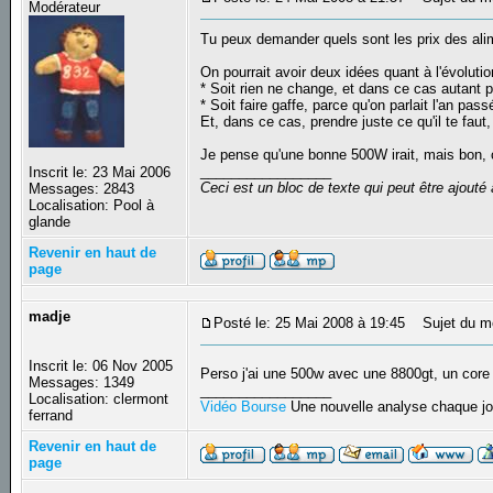
Modérateur
Tu peux demander quels sont les prix des alim
On pourrait avoir deux idées quant à l'évoluti
* Soit rien ne change, et dans ce cas autant 
* Soit faire gaffe, parce qu'on parlait l'an p
Et, dans ce cas, prendre juste ce qu'il te faut
Je pense qu'une bonne 500W irait, mais bon, c
_________________
Inscrit le: 23 Mai 2006
Ceci est un bloc de texte qui peut être ajout
Messages: 2843
Localisation: Pool à
glande
Revenir en haut de
page
madje
Posté le: 25 Mai 2008 à 19:45
Sujet du m
Inscrit le: 06 Nov 2005
Perso j'ai une 500w avec une 8800gt, un cor
Messages: 1349
_________________
Localisation: clermont
Vidéo Bourse
Une nouvelle analyse chaque jo
ferrand
Revenir en haut de
page