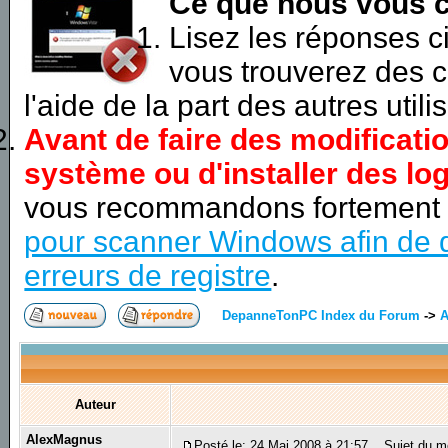
Ce que nous vous c
Lisez les réponses 
vous trouverez des c
l'aide de la part des autres utili
Avant de faire des modificati
système ou d'installer des log
vous recommandons fortement
pour scanner Windows afin de d
erreurs de registre
.
DepanneTonPC Index du Forum
->
A
Auteur
AlexMagnus
Posté le: 24 Mai 2008 à 21:57
Sujet du m