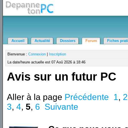
Accueil
Actualité
Dossiers
Forum
Fiches prat
Bienvenue :
Connexion
|
Inscription
La date/heure actuelle est 07 Aoû 2026 à 18:46
Avis sur un futur PC
Aller à la page
Précédente
1
,
2
3
,
4
,
5
,
6
Suivante