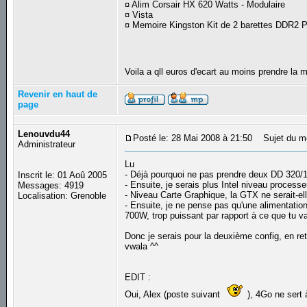
¤ Alim Corsair HX 620 Watts - Modulaire
¤ Vista
¤ Memoire Kingston Kit de 2 barettes DDR2
Voila a qll euros d'ecart au moins prendre la 
Revenir en haut de
page
Lenouvdu44
Posté le: 28 Mai 2008 à 21:50
Sujet du m
Administrateur
Lu
- Déjà pourquoi ne pas prendre deux DD 320/
Inscrit le: 01 Aoû 2005
- Ensuite, je serais plus Intel niveau processe
Messages: 4919
- Niveau Carte Graphique, la GTX ne serait-el
Localisation: Grenoble
- Ensuite, je ne pense pas qu'une alimentation
700W, trop puissant par rapport à ce que tu va
Donc je serais pour la deuxième config, en re
vwala ^^
EDIT :
Oui, Alex (poste suivant
), 4Go ne sert 
_________________