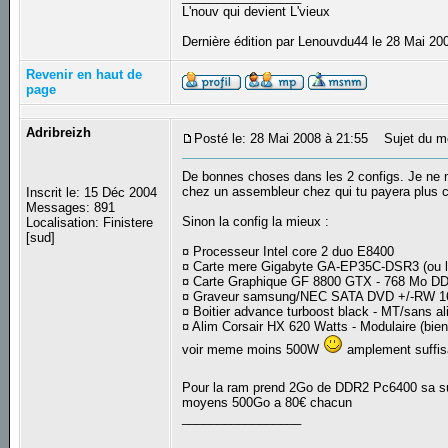
L'nouv qui devient L'vieux
Dernière édition par Lenouvdu44 le 28 Mai 200
Revenir en haut de
page
Adribreizh
Posté le: 28 Mai 2008 à 21:55
Sujet du m
De bonnes choses dans les 2 configs. Je ne m
chez un assembleur chez qui tu payera plus c
Inscrit le: 15 Déc 2004
Messages: 891
Sinon la config la mieux :
Localisation: Finistere
[sud]
¤ Processeur Intel core 2 duo E8400
¤ Carte mere Gigabyte GA-EP35C-DSR3 (ou
¤ Carte Graphique GF 8800 GTX - 768 Mo DD
¤ Graveur samsung/NEC SATA DVD +/-RW 1
¤ Boitier advance turboost black - MT/sans a
¤ Alim Corsair HX 620 Watts - Modulaire (bien
voir meme moins 500W
amplement suffis
Pour la ram prend 2Go de DDR2 Pc6400 sa su
moyens 500Go a 80€ chacun
_________________