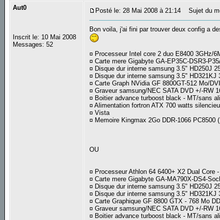
Aut0
Posté le: 28 Mai 2008 à 21:14
Sujet du m
Bon voila, j'ai fini par trouver deux config a 
Inscrit le: 10 Mai 2008
Messages: 52
¤ Processeur Intel core 2 duo E8400 3GHz
¤ Carte mere Gigabyte GA-EP35C-DSR3-P3
¤ Disque dur interne samsung 3.5" HD250J 25
¤ Disque dur interne samsung 3.5" HD321KJ 
¤ Carte Graph NVidia GF 8800GT-512 Mo/DV
¤ Graveur samsung/NEC SATA DVD +/-RW 1
¤ Boitier advance turboost black - MT/sans a
¤ Alimentation fortron ATX 700 watts silencie
¤ Vista
¤ Memoire Kingmax 2Go DDR-1066 PC8500 (Ki
OU
¤ Processeur Athlon 64 6400+ X2 Dual Core 
¤ Carte mere Gigabyte GA-MA790X-DS4-Soc
¤ Disque dur interne samsung 3.5" HD250J 25
¤ Disque dur interne samsung 3.5" HD321KJ 
¤ Carte Graphique GF 8800 GTX - 768 Mo DD
¤ Graveur samsung/NEC SATA DVD +/-RW 1
¤ Boitier advance turboost black - MT/sans a