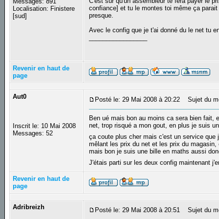
C'est sur qu'un assembleur te fera payer le pr
Messages: 891
confiance] et tu le montes toi même ça parait 
Localisation: Finistere
presque.
[sud]
Avec le config que je t'ai donné du le net tu 
_________________
Revenir en haut de
page
Aut0
Posté le: 29 Mai 2008 à 20:22
Sujet du m
Ben ué mais bon au moins ca sera bien fait, et
net, trop risqué a mon gout, en plus je suis u
Inscrit le: 10 Mai 2008
Messages: 52
ça coute plus cher mais c'est un service que j
mêlant les prix du net et les prix du magasin, 
mais bon je suis une bille en maths aussi donc
J'étais parti sur les deux config maintenant j'
Revenir en haut de
page
Adribreizh
Posté le: 29 Mai 2008 à 20:51
Sujet du m