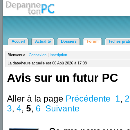
Accueil
Actualité
Dossiers
Forum
Fiches prat
Bienvenue :
Connexion
|
Inscription
La date/heure actuelle est 06 Aoû 2026 à 17:08
Avis sur un futur PC
Aller à la page
Précédente
1
,
2
3
,
4
,
5
,
6
Suivante