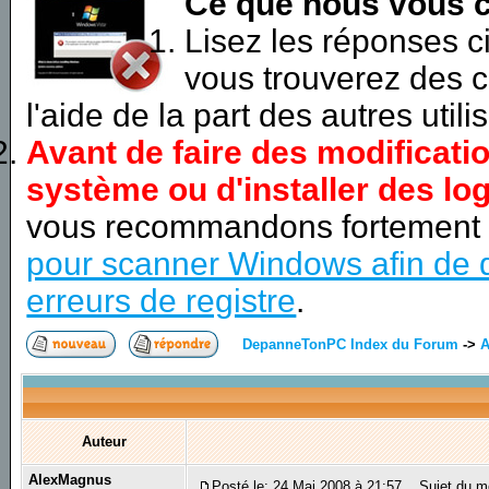
Ce que nous vous c
Lisez les réponses 
vous trouverez des c
l'aide de la part des autres utili
Avant de faire des modificati
système ou d'installer des log
vous recommandons fortement
pour scanner Windows afin de d
erreurs de registre
.
DepanneTonPC Index du Forum
->
A
Auteur
AlexMagnus
Posté le: 24 Mai 2008 à 21:57
Sujet du m