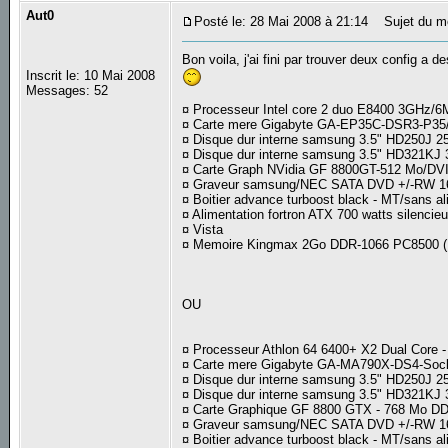
Aut0
Posté le: 28 Mai 2008 à 21:14
Sujet du m
Bon voila, j'ai fini par trouver deux config a 
Inscrit le: 10 Mai 2008
Messages: 52
¤ Processeur Intel core 2 duo E8400 3GHz
¤ Carte mere Gigabyte GA-EP35C-DSR3-P3
¤ Disque dur interne samsung 3.5" HD250J 25
¤ Disque dur interne samsung 3.5" HD321KJ 
¤ Carte Graph NVidia GF 8800GT-512 Mo/DV
¤ Graveur samsung/NEC SATA DVD +/-RW 1
¤ Boitier advance turboost black - MT/sans a
¤ Alimentation fortron ATX 700 watts silencie
¤ Vista
¤ Memoire Kingmax 2Go DDR-1066 PC8500 (Ki
OU
¤ Processeur Athlon 64 6400+ X2 Dual Core 
¤ Carte mere Gigabyte GA-MA790X-DS4-Soc
¤ Disque dur interne samsung 3.5" HD250J 25
¤ Disque dur interne samsung 3.5" HD321KJ 
¤ Carte Graphique GF 8800 GTX - 768 Mo DD
¤ Graveur samsung/NEC SATA DVD +/-RW 1
¤ Boitier advance turboost black - MT/sans a