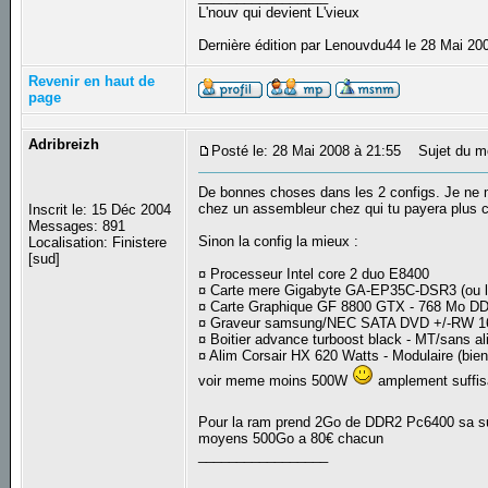
L'nouv qui devient L'vieux
Dernière édition par Lenouvdu44 le 28 Mai 200
Revenir en haut de
page
Adribreizh
Posté le: 28 Mai 2008 à 21:55
Sujet du m
De bonnes choses dans les 2 configs. Je ne m
chez un assembleur chez qui tu payera plus c
Inscrit le: 15 Déc 2004
Messages: 891
Sinon la config la mieux :
Localisation: Finistere
[sud]
¤ Processeur Intel core 2 duo E8400
¤ Carte mere Gigabyte GA-EP35C-DSR3 (ou
¤ Carte Graphique GF 8800 GTX - 768 Mo DD
¤ Graveur samsung/NEC SATA DVD +/-RW 1
¤ Boitier advance turboost black - MT/sans a
¤ Alim Corsair HX 620 Watts - Modulaire (bien
voir meme moins 500W
amplement suffis
Pour la ram prend 2Go de DDR2 Pc6400 sa su
moyens 500Go a 80€ chacun
_________________