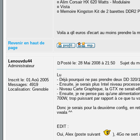
¤ Alim Corsair HX 620 Watts - Modulaire
¤ Vista
¤ Memoire Kingston Kit de 2 barettes DDR2
Voila a qll euros d'ecart au moins prendre la 
Revenir en haut de
page
Lenouvdu44
Posté le: 28 Mai 2008 à 21:50
Sujet du m
Administrateur
Lu
- Déjà pourquoi ne pas prendre deux DD 320/
Inscrit le: 01 Aoû 2005
- Ensuite, je serais plus Intel niveau processe
Messages: 4919
- Niveau Carte Graphique, la GTX ne serait-el
Localisation: Grenoble
- Ensuite, je ne pense pas qu'une alimentation
700W, trop puissant par rapport à ce que tu va
Donc je serais pour la deuxième config, en re
vwala ^^
EDIT :
Oui, Alex (poste suivant
), 4Go ne sert 
_________________