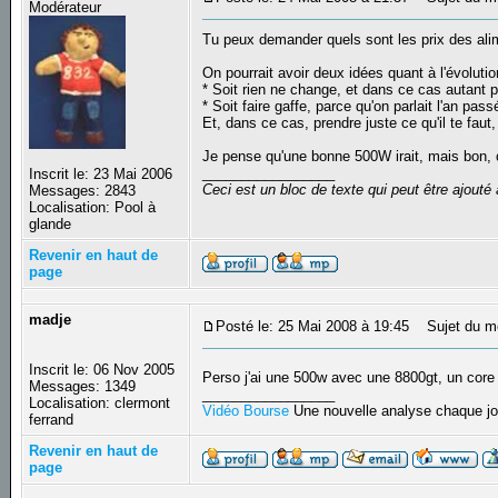
Modérateur
Tu peux demander quels sont les prix des alim
On pourrait avoir deux idées quant à l'évoluti
* Soit rien ne change, et dans ce cas autant 
* Soit faire gaffe, parce qu'on parlait l'an p
Et, dans ce cas, prendre juste ce qu'il te faut
Je pense qu'une bonne 500W irait, mais bon, c
_________________
Inscrit le: 23 Mai 2006
Ceci est un bloc de texte qui peut être ajout
Messages: 2843
Localisation: Pool à
glande
Revenir en haut de
page
madje
Posté le: 25 Mai 2008 à 19:45
Sujet du m
Inscrit le: 06 Nov 2005
Perso j'ai une 500w avec une 8800gt, un cor
Messages: 1349
_________________
Localisation: clermont
Vidéo Bourse
Une nouvelle analyse chaque jo
ferrand
Revenir en haut de
page