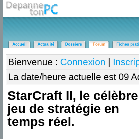
Accueil
Actualité
Dossiers
Forum
Fiches prat
Bienvenue :
Connexion
|
Inscri
La date/heure actuelle est 09 
StarCraft II, le célèbre
jeu de stratégie en
temps réel.