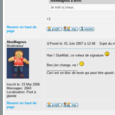
AlexMagnus a écrit:
Je troll si j'veux.
+1
Revenir en haut de
page
AlexMagnus
Posté le: 01 Juin 2007 à 12:48
Sujet du m
Modérateur
Han ! StarMatt, ce voleur de signature
Ben j'en change, na !
_________________
Ceci est un bloc de texte qui peut être ajout
Inscrit le: 23 Mai 2006
Messages: 2843
Localisation: Pool à
glande
Revenir en haut de
page