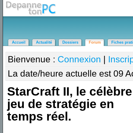
Accueil
Actualité
Dossiers
Forum
Fiches prat
Bienvenue :
Connexion
|
Inscri
La date/heure actuelle est 09 
StarCraft II, le célèbre
jeu de stratégie en
temps réel.