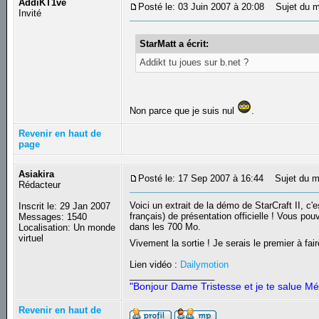
AddiKT1ve
Posté le: 03 Juin 2007 à 20:08
Sujet du m
Invité
StarMatt a écrit:
Addikt tu joues sur b.net ?
Non parce que je suis nul
.
Revenir en haut de
page
Asiakira
Posté le: 17 Sep 2007 à 16:44
Sujet du m
Rédacteur
Voici un extrait de la démo de StarCraft II, c'e
Inscrit le: 29 Jan 2007
français) de présentation officielle ! Vous pouv
Messages: 1540
dans les 700 Mo.
Localisation: Un monde
virtuel
Vivement la sortie ! Je serais le premier à f
Lien vidéo :
Dailymotion
_________________
"Bonjour Dame Tristesse et je te salue Mé
Revenir en haut de