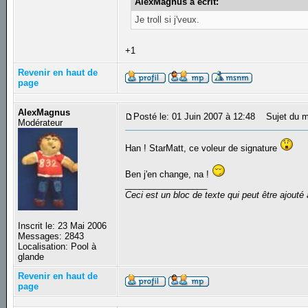
AlexMagnus a écrit:
Je troll si j'veux.
+1
Revenir en haut de
page
AlexMagnus
Posté le: 01 Juin 2007 à 12:48
Sujet du m
Modérateur
Han ! StarMatt, ce voleur de signature
Ben j'en change, na !
_________________
Ceci est un bloc de texte qui peut être ajout
Inscrit le: 23 Mai 2006
Messages: 2843
Localisation: Pool à
glande
Revenir en haut de
page