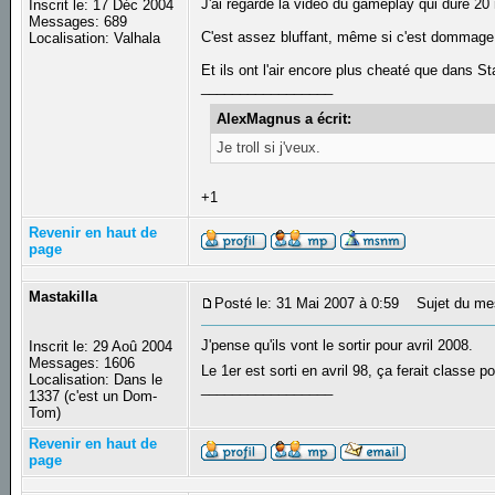
J'ai regardé la vidéo du gameplay qui dure 20 
Inscrit le: 17 Déc 2004
Messages: 689
C'est assez bluffant, même si c'est dommage
Localisation: Valhala
Et ils ont l'air encore plus cheaté que dans 
_________________
AlexMagnus a écrit:
Je troll si j'veux.
+1
Revenir en haut de
page
Mastakilla
Posté le: 31 Mai 2007 à 0:59
Sujet du me
J'pense qu'ils vont le sortir pour avril 2008.
Inscrit le: 29 Aoû 2004
Messages: 1606
Le 1er est sorti en avril 98, ça ferait classe
Localisation: Dans le
_________________
1337 (c'est un Dom-
Tom)
Revenir en haut de
page