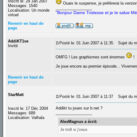
Inscrit le: 29 Jan 2007
Ouais le suspense, je préfèrerai la version
Messages: 1540
_________________
Localisation: Un monde
"Bonjour Dame Tristesse et je te salue Mé
virtuel
Revenir en haut de
page
AddiKT1ve
Posté le: 01 Juin 2007 à 11:35
Sujet du m
Invité
OMFG ! Les graphismes sont énormes
!
Je joue encore au premier épisode... Vivemen
Revenir en haut de
page
StarMatt
Posté le: 01 Juin 2007 à 11:37
Sujet du m
Addikt tu joues sur b.net ?
Inscrit le: 17 Déc 2004
_________________
Messages: 689
Localisation: Valhala
AlexMagnus a écrit:
Je troll si j'veux.