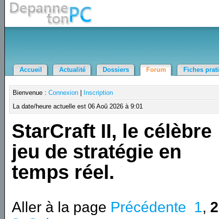
Accueil
Actualité
Dossiers
Forum
Fiches prat
Bienvenue :
Connexion
|
Inscription
La date/heure actuelle est 06 Aoû 2026 à 9:01
StarCraft II, le célèbre
jeu de stratégie en
temps réel.
Aller à la page
Précédente
1
,
2