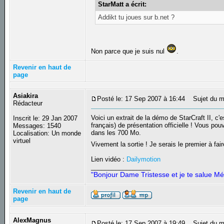
StarMatt a écrit:
Addikt tu joues sur b.net ?
Non parce que je suis nul
.
Revenir en haut de
page
Asiakira
Posté le: 17 Sep 2007 à 16:44
Sujet du m
Rédacteur
Voici un extrait de la démo de StarCraft II, c'e
Inscrit le: 29 Jan 2007
français) de présentation officielle ! Vous pouv
Messages: 1540
dans les 700 Mo.
Localisation: Un monde
virtuel
Vivement la sortie ! Je serais le premier à f
Lien vidéo :
Dailymotion
_________________
"Bonjour Dame Tristesse et je te salue Mé
Revenir en haut de
page
AlexMagnus
Posté le: 17 Sep 2007 à 19:49
Sujet du m