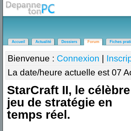
Accueil
Actualité
Dossiers
Forum
Fiches prat
Bienvenue :
Connexion
|
Inscri
La date/heure actuelle est 07 
StarCraft II, le célèbre
jeu de stratégie en
temps réel.