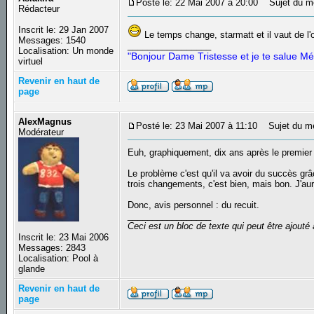
Posté le: 22 Mai 2007 à 20:00
Sujet du m
Rédacteur
Inscrit le: 29 Jan 2007
Le temps change, starmatt et il vaut de l'
Messages: 1540
_________________
Localisation: Un monde
"Bonjour Dame Tristesse et je te salue Mé
virtuel
Revenir en haut de
page
AlexMagnus
Posté le: 23 Mai 2007 à 11:10
Sujet du m
Modérateur
Euh, graphiquement, dix ans après le premie
Le problème c'est qu'il va avoir du succès grâ
trois changements, c'est bien, mais bon. J'au
Donc, avis personnel : du recuit.
_________________
Ceci est un bloc de texte qui peut être ajout
Inscrit le: 23 Mai 2006
Messages: 2843
Localisation: Pool à
glande
Revenir en haut de
page