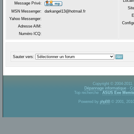
Locali
Message Privé:
Sit
MSN Messenger:
darkangel13@hotmail.fr
E
Yahoo Messenger:
Config
Adresse AIM:
Numéro ICQ:
Sauter vers:
Copyright © 2004-2011.
Dépannage informatique
-
Co
Top recherche :
ASUS Eee
Memte
Powered by
phpBB
© 2001, 2010