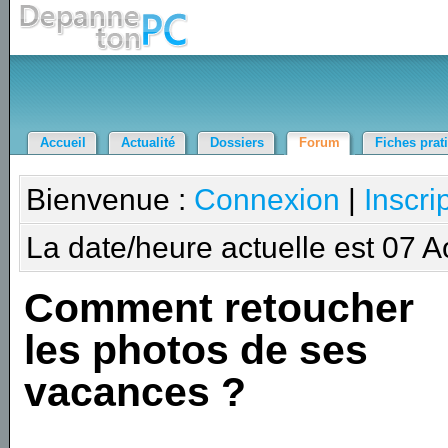
Accueil
Actualité
Dossiers
Forum
Fiches prat
Bienvenue :
Connexion
|
Inscri
La date/heure actuelle est 07 
Comment retoucher
les photos de ses
vacances ?