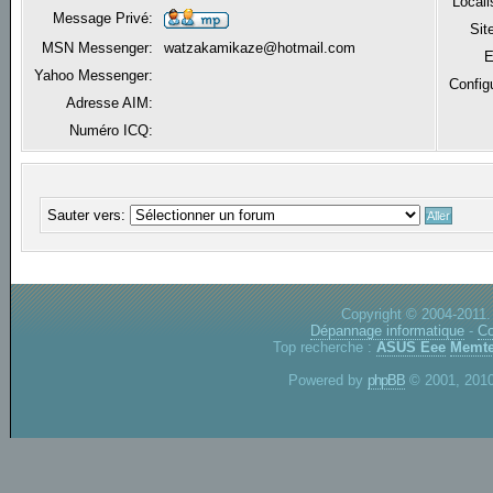
Locali
Message Privé:
Sit
MSN Messenger:
watzakamikaze@hotmail.com
E
Yahoo Messenger:
Config
Adresse AIM:
Numéro ICQ:
Sauter vers:
Copyright © 2004-2011.
Dépannage informatique
-
Co
Top recherche :
ASUS Eee
Memte
Powered by
phpBB
© 2001, 2010