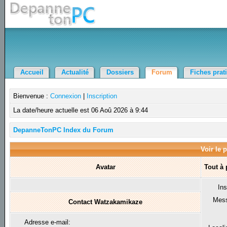
Accueil
Actualité
Dossiers
Forum
Fiches prat
Bienvenue :
Connexion
|
Inscription
La date/heure actuelle est 06 Aoû 2026 à 9:44
DepanneTonPC Index du Forum
Voir le 
Avatar
Tout à
Ins
Mes
Contact Watzakamikaze
Adresse e-mail: