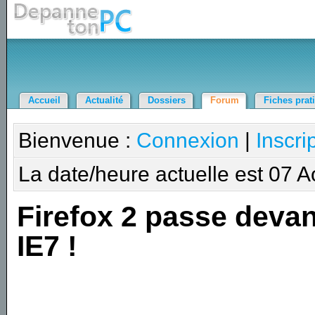
Accueil
Actualité
Dossiers
Forum
Fiches prat
Bienvenue :
Connexion
|
Inscri
La date/heure actuelle est 07 
Firefox 2 passe devan
IE7 !