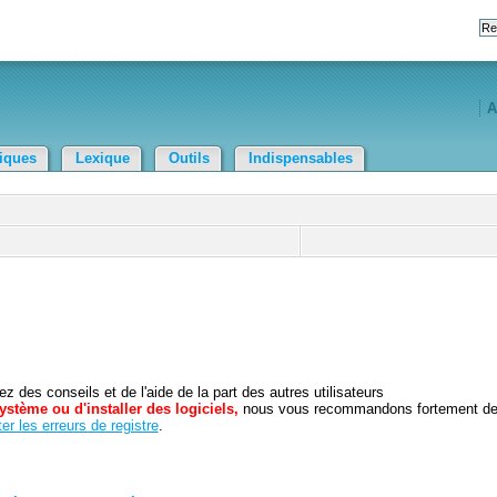
A
tiques
Lexique
Outils
Indispensables
 des conseils et de l'aide de la part des autres utilisateurs
ystème ou d'installer des logiciels,
nous vous recommandons fortement d
er les erreurs de registre
.