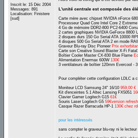
Inscrit le: 15 Déc 2004
L'unité centrale est composée des él
Messages: 891
Localisation: Finistere
[sud]
Carte mère avec chipset NVIDIA nForce 680
Processeur Quad Core Intel Core 2 Extre
4 Go de mémoire DDR2-800 PC2-6400 Cor
2 cartes graphiques NVIDIA GeForce 8800 U
2 disques durs 150 Go Serial ATA 10000 R
4 disques 500 Go Serial ATA 2 en mode RAI
Graveur Blu-ray Disc Pioneer
Prix exhorbita
Carte son Creative Sound Blaster X-Fi Fata
Boîtier Cooler Master CX-830 Blue Flame
Ed
Alimentation Enermax 600W
130€
3 ventilateurs de boîtier 120mm Evercool - 
Pour compléter cette configuration LDLC a c
Moniteur LCD Samsung 24" 16/10
959,00 €
Kit d'enceintes 5.1 Altec Lansing FX5051
16
Clavier Gamer Logitech G15
61€
Souris Laser Logitech G5
59€version refresh
Casque Razer Barracuda HP-1
130€ chez rd
pour les intéressés
sans compter le graveur blu-ray ni le lecteur