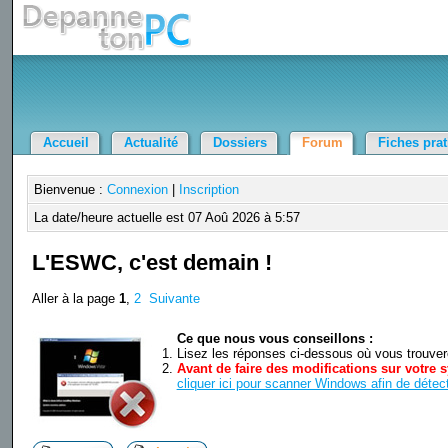
Accueil
Actualité
Dossiers
Forum
Fiches pra
Bienvenue :
Connexion
|
Inscription
La date/heure actuelle est 07 Aoû 2026 à 5:57
L'ESWC, c'est demain !
Aller à la page
1
,
2
Suivante
Ce que nous vous conseillons :
Lisez les réponses ci-dessous où vous trouverez
Avant de faire des modifications sur votre s
cliquer ici pour scanner Windows afin de détect