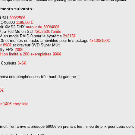
éments suivants :
i SLI
200/250€
me QX6800
1195,00 €
sair XMS2 DHX
autour de 300/400€
ltra 768 Mo en SLI
720/750€ l'unité
PM en mode RAID 0 pour le système
2x215€
D5 et montés en racks amovibles pour le stockage
4x100/150€
nt 890€
et graveur DVD Super Multi
l1ty FPS
200€
ition limité a 200 exemplaires 990€
3 Couleurs
3x6€
hoisi ces périphériques très haut de gamme :
0€
c 140€ chez ldlc
 multi j'en arrive a presque 6900€ en prenant les milieu de prix pour ceux dont