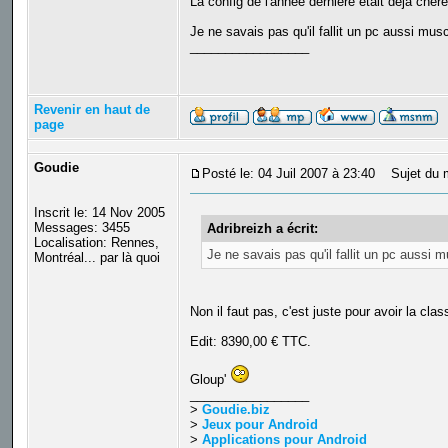
La config de l'année dernière était déjà chère 
Je ne savais pas qu'il fallit un pc aussi musc
_________________
Revenir en haut de
page
Goudie
Posté le: 04 Juil 2007 à 23:40
Sujet du 
Inscrit le: 14 Nov 2005
Messages: 3455
Adribreizh a écrit:
Localisation: Rennes,
Je ne savais pas qu'il fallit un pc aussi m
Montréal... par là quoi
Non il faut pas, c'est juste pour avoir la cla
Edit: 8390,00 € TTC.
Gloup'
_________________
>
Goudie.biz
>
Jeux pour Android
>
Applications pour Android