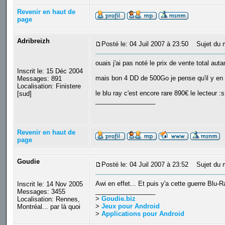
Revenir en haut de
page
Adribreizh
Posté le: 04 Juil 2007 à 23:50
Sujet du 
ouais j'ai pas noté le prix de vente total aut
Inscrit le: 15 Déc 2004
mais bon 4 DD de 500Go je pense qu'il y en
Messages: 891
Localisation: Finistere
le blu ray c'est encore rare 890€ le lecteur :s
[sud]
_________________
Revenir en haut de
page
Goudie
Posté le: 04 Juil 2007 à 23:52
Sujet du 
Awi en effet... Et puis y'a cette guerre Blu
Inscrit le: 14 Nov 2005
_________________
Messages: 3455
>
Goudie.biz
Localisation: Rennes,
>
Jeux pour Android
Montréal... par là quoi
>
Applications pour Android