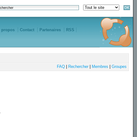
 propos
Contact
Partenaires
RSS
FAQ
|
Rechercher
|
Membres
|
Groupes
e