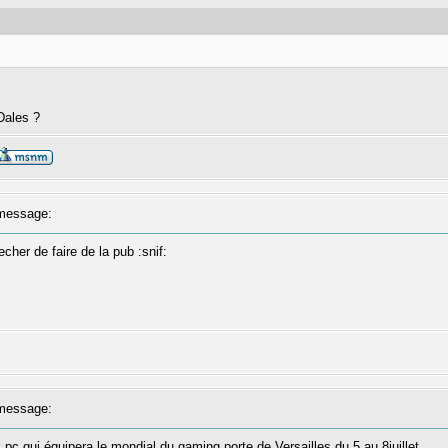
 Dales ?
message:
echer de faire de la pub :snif:
message:
lc pc qui équipera le mondial du gaming porte de Versailles du 5 au 8juillet.