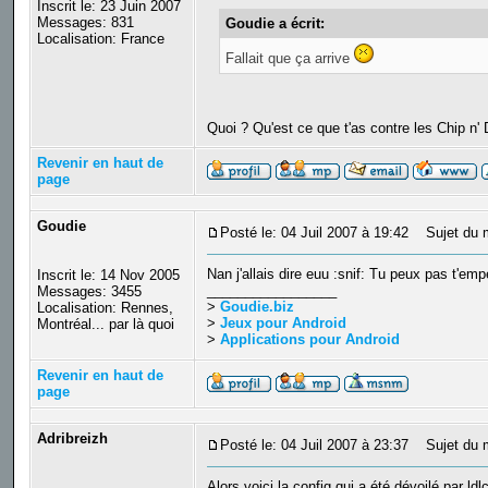
Inscrit le: 23 Juin 2007
Messages: 831
Goudie a écrit:
Localisation: France
Fallait que ça arrive
Quoi ? Qu'est ce que t'as contre les Chip n'
Revenir en haut de
page
Goudie
Posté le: 04 Juil 2007 à 19:42
Sujet du 
Nan j'allais dire euu :snif: Tu peux pas t'emp
Inscrit le: 14 Nov 2005
_________________
Messages: 3455
>
Goudie.biz
Localisation: Rennes,
>
Jeux pour Android
Montréal... par là quoi
>
Applications pour Android
Revenir en haut de
page
Adribreizh
Posté le: 04 Juil 2007 à 23:37
Sujet du 
Alors voici la config qui a été dévoilé par ld