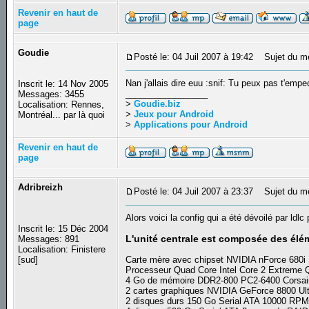
Revenir en haut de
page
Goudie
Posté le: 04 Juil 2007 à 19:42
Sujet du m
Nan j'allais dire euu :snif: Tu peux pas t'empec
Inscrit le: 14 Nov 2005
_________________
Messages: 3455
>
Goudie.biz
Localisation: Rennes,
>
Jeux pour Android
Montréal... par là quoi
>
Applications pour Android
Revenir en haut de
page
Adribreizh
Posté le: 04 Juil 2007 à 23:37
Sujet du m
Alors voici la config qui a été dévoilé par ldl
Inscrit le: 15 Déc 2004
L'unité centrale est composée des élé
Messages: 891
Localisation: Finistere
[sud]
Carte mère avec chipset NVIDIA nForce 680i
Processeur Quad Core Intel Core 2 Extrem
4 Go de mémoire DDR2-800 PC2-6400 Cors
2 cartes graphiques NVIDIA GeForce 8800 Ul
2 disques durs 150 Go Serial ATA 10000 RP