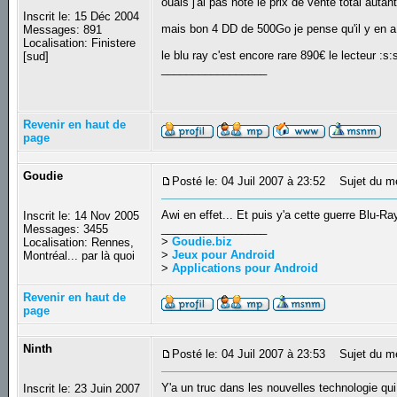
ouais j'ai pas noté le prix de vente total autan
Inscrit le: 15 Déc 2004
mais bon 4 DD de 500Go je pense qu'il y en 
Messages: 891
Localisation: Finistere
le blu ray c'est encore rare 890€ le lecteur :s:
[sud]
_________________
Revenir en haut de
page
Goudie
Posté le: 04 Juil 2007 à 23:52
Sujet du m
Awi en effet... Et puis y'a cette guerre Blu-
Inscrit le: 14 Nov 2005
_________________
Messages: 3455
>
Goudie.biz
Localisation: Rennes,
>
Jeux pour Android
Montréal... par là quoi
>
Applications pour Android
Revenir en haut de
page
Ninth
Posté le: 04 Juil 2007 à 23:53
Sujet du m
Y'a un truc dans les nouvelles technologie qu
Inscrit le: 23 Juin 2007