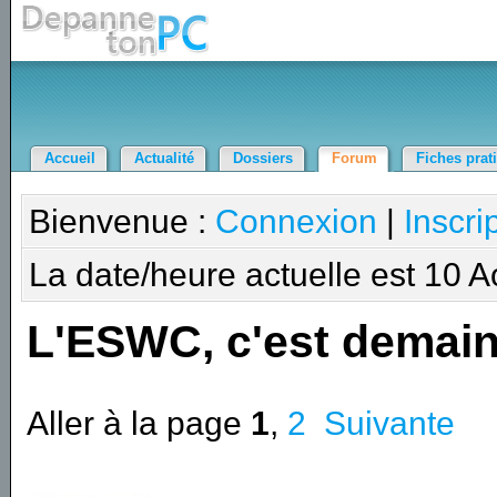
Accueil
Actualité
Dossiers
Forum
Fiches prat
Bienvenue :
Connexion
|
Inscri
La date/heure actuelle est 10 
L'ESWC, c'est demain
Aller à la page
1
,
2
Suivante