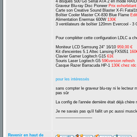
4 disques 500 Go Serial ATA 2 en mode RAID
Graveur Blu-ray Disc Pioneer
Prix exhorbitan
Carte son Creative Sound Blaster X-Fi Fatal
Boîtier Cooler Master CX-830 Blue Flame
Edi
Alimentation Enermax 600W
130€
3 ventilateurs de boîtier 120mm Evercool - 3
Pour compléter cette configuration LDLC a ch
Moniteur LCD Samsung 24" 16/10
959,00 €
Kit d'enceintes 5.1 Altec Lansing FX5051
160
Clavier Gamer Logitech G15
61€
Souris Laser Logitech G5
59€version refresh
Casque Razer Barracuda HP-1
130€ chez rdc
pour les intéressés
sans compter le graveur blu-ray ni le lecteur m
pas sûr
La config de l'année dernière était déjà chère ma
Je ne savais pas qu'il fallit un pc aussi muscl
_________________
Revenir en haut de